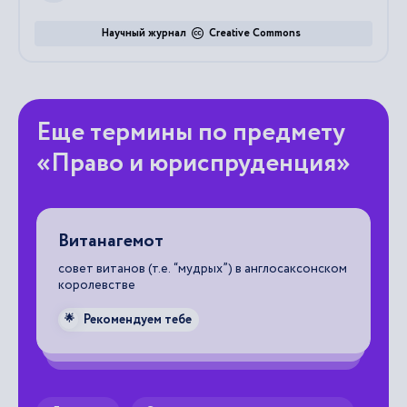
Научный журнал
Creative Commons
Еще термины по предмету
«Право и юриспруденция»
Витанагемот
В
а
совет витанов (т.е. “мудрых”) в англосаксонском
но
королевстве
ко
об
Рекомендуем тебе
🌟
