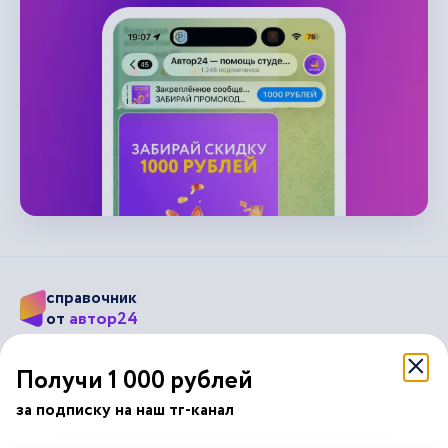
справочник
автор24
от
Подписывайся на наши соц. сети
Получи 1 000 рублей
за подписку на наш тг-канал
Научные статьи
Отзывы об Автор24