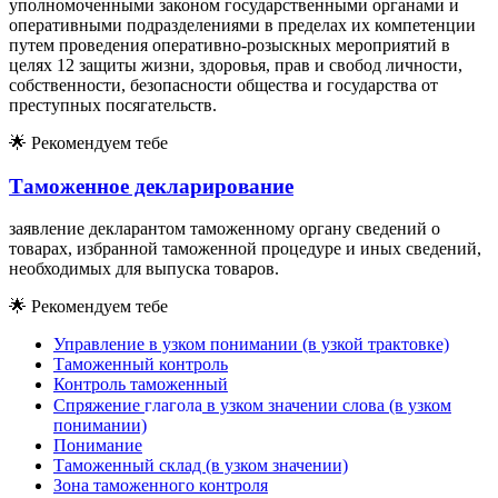
уполномоченными законом государственными органами и
оперативными подразделениями в пределах их компетенции
путем проведения оперативно-розыскных мероприятий в
целях 12 защиты жизни, здоровья, прав и свобод личности,
собственности, безопасности общества и государства от
преступных посягательств.
🌟
Рекомендуем тебе
Таможенное декларирование
заявление декларантом таможенному органу сведений о
товарах, избранной таможенной процедуре и иных сведений,
необходимых для выпуска товаров.
🌟
Рекомендуем тебе
Управление в узком понимании (в узкой трактовке)
Таможенный контроль
Контроль таможенный
г
л
а
г
о
л
а
г
л
а
г
о
л
а
Спряжение
в узком значении слова (в узком
понимании)
Понимание
Таможенный склад (в узком значении)
Зона таможенного контроля