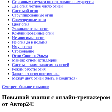
Страховым случаем по страхованию имущества
Два огня; четное число огней
Системой огня
Сгруппированные огни
Совмещенные огни
Цвет огня
Эквивалентные огни
Комбинированные огни
Независимые огни
Из огня да в полымя
Имущество
Страхование
Огни Святого Эльма
Маневр огнем артиллерии
Система взаимозависимых огней
Режим работы огня
Защита от огня противника
Между двух огней (быть, находиться)
Смотреть больше терминов
Повышай знания с онлайн-тренажером
от Автор24!