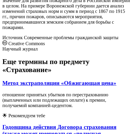
значение для развития пожарного дела в Российской империи
в целом. На примере Воронежской губернии дается анализ
изменений страховых норм и сумм в период с 1867 по 1915
гг., причин пожаров, описываются мероприятия,
предпринимавшиеся земским собранием для борьбы с
пожарами.
Источник
Современные проблемы гражданской защиты
Creative Commons
Научный журнал
Еще термины по предмету
«Страхование»
Метод экстраполяции «Обжигающая цена»
отношение принятых убытков по перестрахованию
(выплаченных или подлежащих оплате) к премии,
получаемой компанией-цедентом.
🌟
Рекомендуем тебе
Годовщина действия Договора страхования
(также может именоваться «полисная