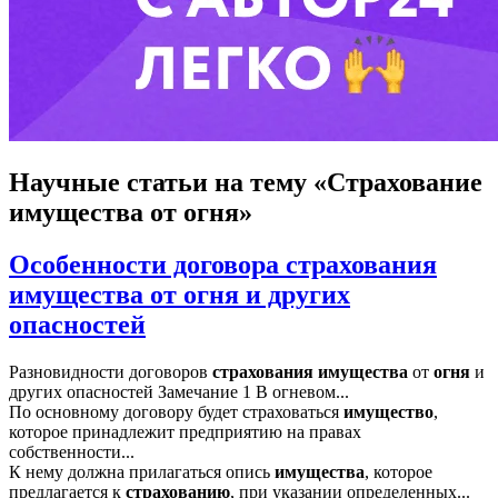
Научные статьи
на тему «Страхование
имущества от огня»
Особенности договора страхования
имущества от огня и других
опасностей
Разновидности договоров
страхования
имущества
от
огня
и
других опасностей Замечание 1 В огневом...
По основному договору будет страховаться
имущество
,
которое принадлежит предприятию на правах
собственности...
К нему должна прилагаться опись
имущества
, которое
предлагается к
страхованию
, при указании определенных...