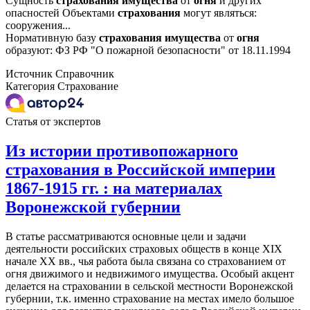
Сущность
страхования
имущества
от
огня
и других
опасностей Объектами
страхования
могут являться:
сооружения...
Нормативную базу
страхования
имущества
от
огня
образуют: ФЗ РФ "О пожарной безопасности" от 18.11.1994
Источник
Справочник
Категория
Страхование
Статья от экспертов
Из истории противопожарного
страхования в Российской империи
1867-1915 гг. : на материалах
Воронежской губернии
В статье рассматриваются основные цели и задачи
деятельности российских страховых обществ в конце XIX
начале XX вв., чья работа была связана со страхованием от
огня движимого и недвижимого имущества. Особый акцент
делается на страховании в сельской местности Воронежской
губернии, т.к. именно страхование на местах имело большое