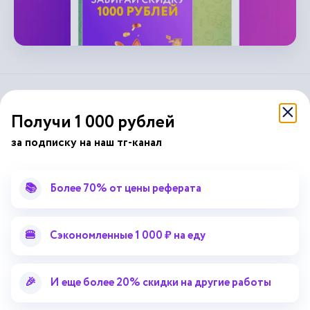
справочник
автор24
от
Получи 1 000 рублей
за подписку на наш тг-канал
Подписывайся на наши соц. сети
📚
Более 70% от цены реферата
Научные статьи
Отзывы об Автор24
Лекторий
Последние статьи
🍔
Сэкономленные 1 000 ₽ на еду
Методические указания
Помощь эксперта
Справочник терминов
Справочник рефератов
🎉
И еще более 20% скидки на другие работы
Статьи от экспертов
Поиск репетитора