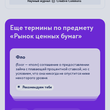
Научный журнал
Creative Commons
Еще термины по предмету
«Рынок ценных бумаг»
Фло
Г
(floor — «пол«) соглашение о предоставлении
бя
займа с плавающей процентной ставкой, но с
(н
условием, что она никогда не опустится ниже
некоторого уровня.

Рекомендуем тебе
🌟