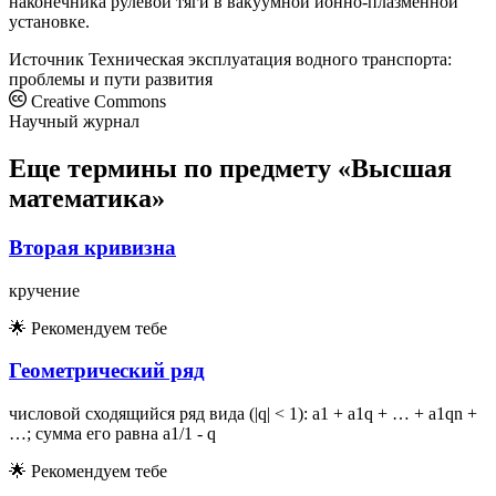
наконечника рулевой тяги в вакуумной ионно-плазменной
установке.
Источник
Техническая эксплуатация водного транспорта:
проблемы и пути развития
Creative Commons
Научный журнал
Еще термины по предмету «Высшая
математика»
Вторая кривизна
кручение
🌟
Рекомендуем тебе
Геометрический ряд
числовой сходящийся ряд вида (|q| < 1): a1 + a1q + … + a1qn +
…; сумма его равна a1/1 - q
🌟
Рекомендуем тебе