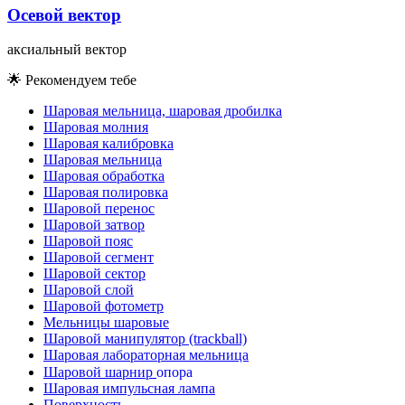
Осевой вектор
аксиальный вектор
🌟
Рекомендуем тебе
Шаровая мельница, шаровая дробилка
Шаровая молния
Шаровая калибровка
Шаровая мельница
Шаровая обработка
Шаровая полировка
Шаровой перенос
Шаровой затвор
Шаровой пояс
Шаровой сегмент
Шаровой сектор
Шаровой слой
Шаровой фотометр
Мельницы шаровые
Шаровой манипулятор (trackball)
Шаровая лабораторная мельница
о
п
о
р
а
о
п
о
р
а
Шаровой шарнир
Шаровая импульсная лампа
Поверхность