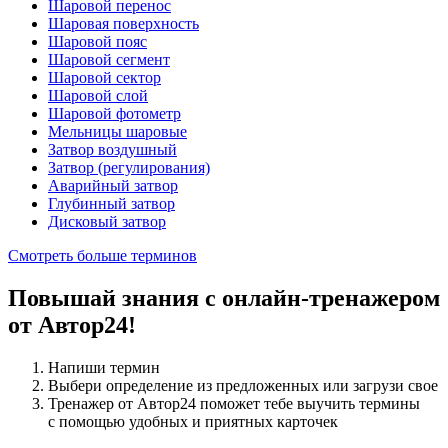
Шаровой перенос
Шаровая поверхность
Шаровой пояс
Шаровой сегмент
Шаровой сектор
Шаровой слой
Шаровой фотометр
Мельницы шаровые
Затвор воздушный
Затвор (регулирования)
Аварийный затвор
Глубинный затвор
Дисковый затвор
Смотреть больше терминов
Повышай знания с онлайн-тренажером
от Автор24!
Напиши термин
Выбери определение из предложенных или загрузи свое
Тренажер от Автор24 поможет тебе выучить термины
с помощью удобных и приятных карточек