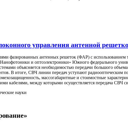
локонного управления антенной решетк
улями фазированных антенных решеток (ФАР) с использованием 
 «Нанофотоники и оптоэлектроники» Южного федерального унив
темами объясняется необходимостью передачи большого объема 
тов. В итоге, СВЧ линии передач уступают радиооптическим по
омехозащищенность, массогабаритные и стоимостные характерис
и кабелями, между которыми осуществляется передача СВЧ сигна
ические науки
рование»