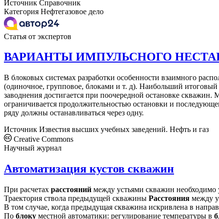
Источник
Справочник
Категория
Нефтегазовое дело
Статья от экспертов
ВАРИАНТЫ ИМПУЛЬСНОГО НЕСТА
В блоковых системах разработки особенности взаимного расп
(одиночное, групповое, блоками и т. д). Наибольший итоговый
заводнения достигается при поочередной остановке скважин.
ограничивается продолжительностью остановки и последующего
ряду должны останавливаться через одну.
Источник
Известия высших учебных заведений. Нефть и газ
Creative Commons
Научный журнал
Автоматизация кустов скважин
При расчетах
расстояний
между устьями скважин необходимо у
Траектория ствола предыдущей скважины
Расстояния
между ус
В том случае, когда предыдущая скважина искривлена в напра
По
блоку
местной автоматики: регулирование температуры в
б