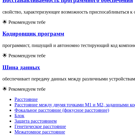
Восстанавливаемость программного обеспечения
свойство, характеризующее возможность приспосабливаться к
🌟
Рекомендуем тебе
Кодировщик программ
программист, пишущий и автономно тестирующий код компон
🌟
Рекомендуем тебе
Шина данных
обеспечивает передачу данных между различными устройствам
🌟
Рекомендуем тебе
Расстояние
Расстояние между двумя точками M1 и M2, заданными к
Фокальное расстояние (фокусное расстояние)
Блок
Защита расстоянием
Генетическое расстояние
Межатомное расстояние