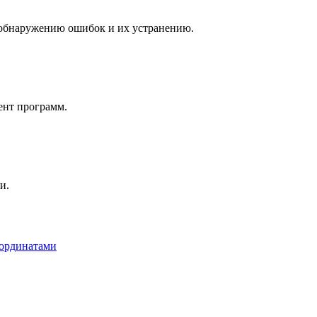
 обнаружению ошибок и их устранению.
ент программ.
и.
оординатами