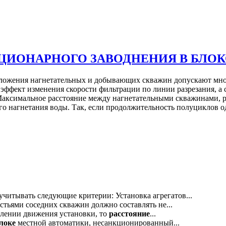
ЦИОНАРНОГО ЗАВОДНЕНИЯ В БЛОК
оложения нагнетательных и добывающих скважин допускают мно
 эффект изменения скорости фильтрации по линии разрезания, а
 Максимальное расстояние между нагнетательными скважинами, 
 нагнетания воды. Так, если продолжительность полуциклов оди
читывать следующие критерии: Установка агрегатов...
тьями соседних скважин должно составлять не...
влении движения установки, то
расстояние
...
локе
местной автоматики, несанкционированный...