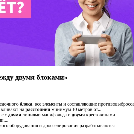
ежду двумя блоками»
бедочного
блока
, все элементы и составляющие противовыбросов
навливают на
расстоянии
минимум 10 метров от...
 с с
двумя
линиями манифольда и
двумя
крестовинами...
....
ого оборудования и дросселирования разрабатываются