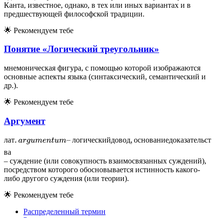
Канта, известное, однако, в тех или иных вариантах и в
предшествующей философской традиции.
🌟
Рекомендуем тебе
Понятие «Логический треугольник»
мнемоническая фигура, с помощью которой изображаются
основные аспекты языка (синтаксический, семантический и
др.).
🌟
Рекомендуем тебе
Аргумент
л
а
т
.
a
r
g
u
m
e
n
t
u
m
–
л
о
г
и
ч
е
с
к
и
й
д
о
в
о
д
,
о
с
н
о
в
а
н
и
е
д
о
к
а
з
а
т
е
л
ь
с
т
в
а
л
а
т
л
о
г
и
ч
е
с
к
и
й
д
о
в
о
д
о
с
н
о
в
а
н
и
е
д
о
к
а
з
а
т
е
л
ь
с
т
в
а
– суждение (или совокупность взаимосвязанных суждений),
посредством которого обосновывается истинность какого-
либо другого суждения (или теории).
🌟
Рекомендуем тебе
Распределенный термин