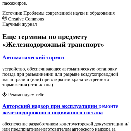
пассажиров.
Источник
Проблемы современной науки и образования
Creative Commons
Научный журнал
Еще термины по предмету
«Железнодорожный транспорт»
Автоматический тормоз
устройство, обеспечивающее автоматическую остановку
поезда при разъединении или разрыве воздухопроводной
магистрали и (или) при открытии крана экстренного
торможения (стоп-крана).
🌟
Рекомендуем тебе
р
е
м
о
н
т
е
р
е
м
о
н
т
е
Авторский надзор при эксплуатации
железнодорожного подвижного состава
обеспечение разработчиком конструкторской документации и/
или предприятием-изготовителем авторского надзора за