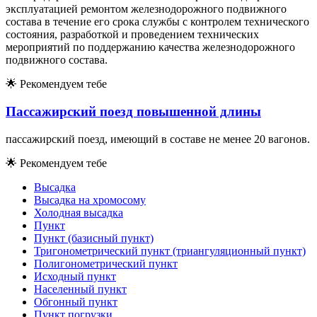
р
е
м
о
н
т
о
м
р
е
м
о
н
т
о
м
эксплуатацией
железнодорожного подвижного
состава в течение его срока службы с контролем технического
состояния, разработкой и проведением технических
мероприятий по поддержанию качества железнодорожного
подвижного состава.
🌟
Рекомендуем тебе
Пассажирский поезд повышенной длины
пассажирский поезд, имеющий в составе не менее 20 вагонов.
🌟
Рекомендуем тебе
Высадка
Высадка на хромосому
Холодная высадка
Пункт
Пункт (базисный пункт)
Тригонометрический пункт (триангуляционный пункт)
Полигонометрический пункт
Исходный пункт
Населенный пункт
Обгонный пункт
Пункт погрузки