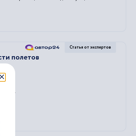
Статья от экспертов
сти полетов
ункта
...