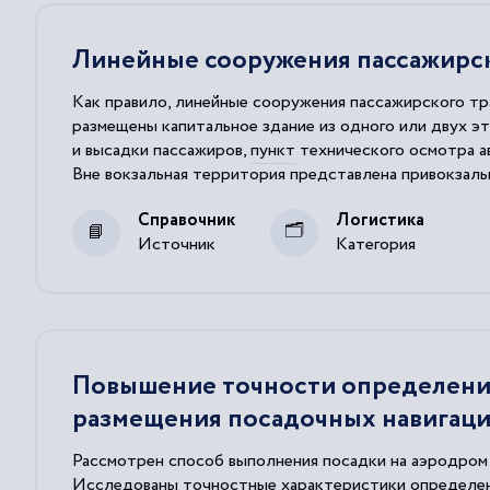
Линейные сооружения пассажирск
Как правило, линейные сооружения пассажирского тр
размещены капитальное здание из одного или двух э
и высадки пассажиров,
пункт
технического осмотра ав
Вне вокзальная территория представлена привокзал
медицинской помощи, комната матери и ребенка,
пун
Справочник
Логистика
Источник
Категория
Повышение точности определения
размещения посадочных навигац
Рассмотрен способ выполнения посадки на аэродром 
Исследованы точностные характеристики определени