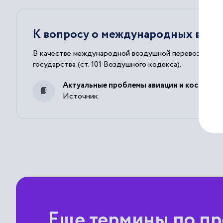
К вопросу о международных возд
В качестве международной воздушной перевозки расс
государства (ст. 101 Воздушного кодекса).
Актуальные проблемы авиации и космонав
Источник
Еще термины по п