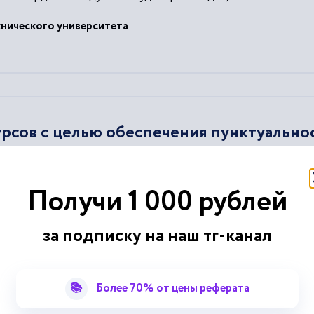
хнического университета
рсов с целью обеспечения пунктуально
ную полосу аэропорта прибытия....
Получи 1 000 рублей
яющим рейс, места стоянки после
посадки
в аэропорту...
озили топливо сверх минимума, необходимого для полетов из
п
нных обстоятельств или случая перенаправления в другой...
за подписку на наш тг-канал
ановится недоступным.
низации
📚
Более 70% от цены реферата