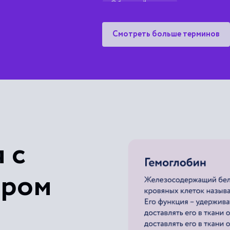
Обгонный пункт
Смотреть больше терминов
 с
ером