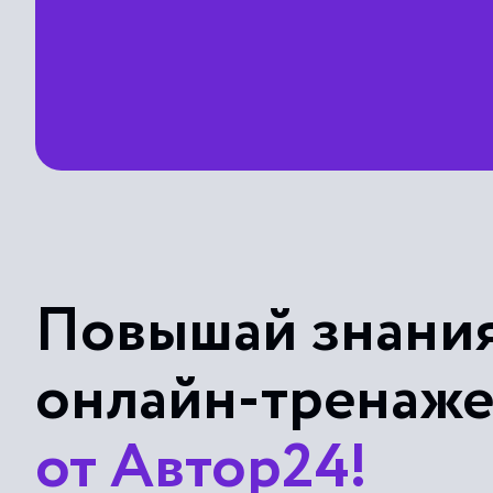
Повышай знания
онлайн-тренаж
от Автор24!