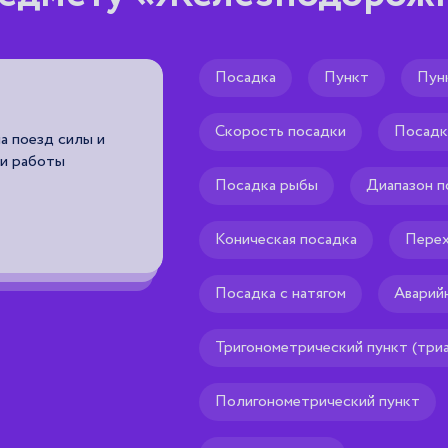
Посадка
Пункт
Пунк
Бесколлекторный тяг
электродвигатель
Скорость посадки
Посадк
а поезд силы и
 и работы
электродвигатель для привода кол
Посадка рыбы
Диапазон п
подвижного состава и тепловозов,
выполненный в виде многофазной (
электрической машины переменного
Коническая посадка
Перех
асинхронной).
Посадка с натягом
Аварий
Рекомендуем тебе
🌟
Тригонометрический пункт (три
Полигонометрический пункт