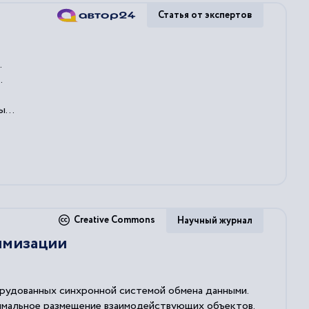
Статья от экспертов
.
.
ы
...
Creative Commons
Научный журнал
имизации
орудованных синхронной системой обмена данными.
имальное размещение взаимодействующих объектов.