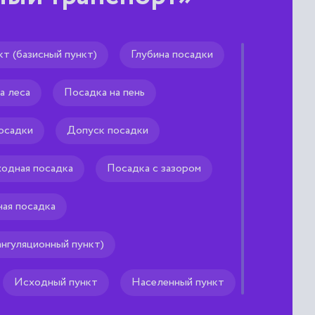
т (базисный пункт)
Глубина посадки
овый
а леса
Посадка на пень
есных пар электрического
осадки
Допуск посадки
 конструктивно
обычно трехфазной)
 тока (синхронной или
одная посадка
Посадка с зазором
ная посадка
ангуляционный пункт)
Исходный пункт
Населенный пункт