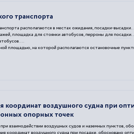
ого транспорта
анспорта располагаются в местах ожидания,
посадки
-высадки..
тажей, площадка для стоянки автобусов, перроны для
посадки
..
тобусов....
ьной площадью, на которой располагаются остановочные
пункт
кт
связи, киоски, видеосалон и другие помещения, которые
 координат воздушного судна при опт
ионных опорных точек
при взаимодействии воздушных судов и наземных пунктов, об
я координат воздушного судна при посадке, обосновано опт