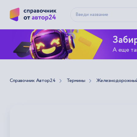
Забир
А еще та
Справочник Автор24
Термины
Железнодорожный