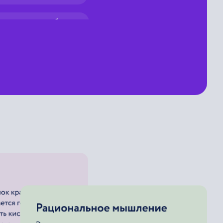
нность к потреблению
ребление туристское