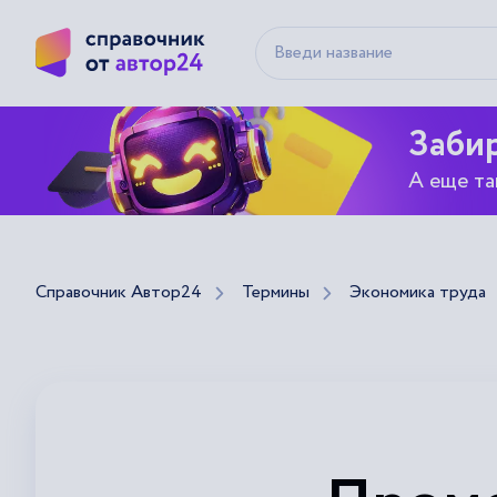
Забир
А еще та
Справочник Автор24
Термины
Экономика труда