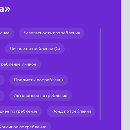
а»
ение
Безопасность потребления
еля
Личное потребление (С)
одителя подчиненными,
ством, основанный на
ах, опыте которым
ребление личное
Предметы потребления
Автономное потребление
шнее потребление
Фонд потребления
Конечное потребление