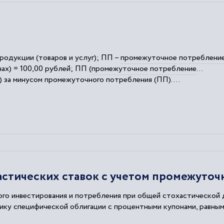
продукции (товаров и услуг); ПП –
промежуточное
потреблени
ах) = 100,00 рублей; ПП (
промежуточное
потребление
...
) за минусом
промежуточного
потребления
(ПП)....
 хозяйств, расходы на конечное
потребление
государственно
стических ставок с учетом промежуточ
го инвестирования и потребления при общей стохастической д
ику специфической облигации с процентными купонами, равны