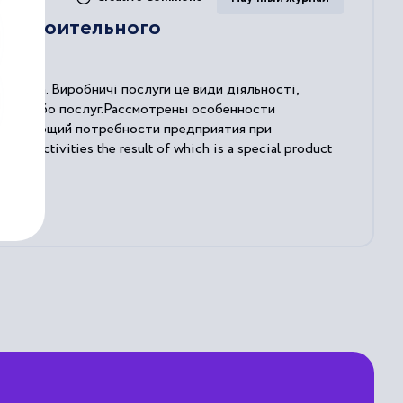
ностроительного
мства. Виробничі послуги це види діяльності,
дукції або послуг.Рассмотрены особенности
летворяющий потребности предприятия при
he activities the result of which is a special product