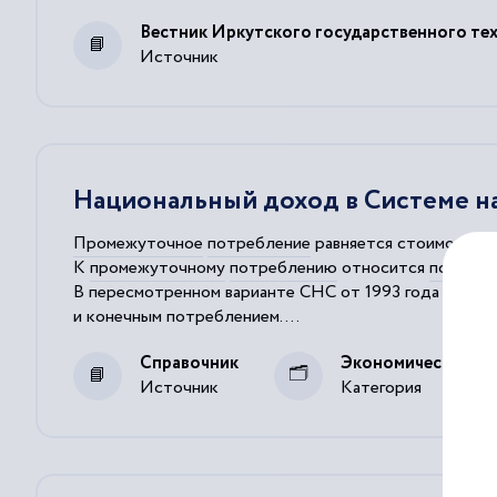
Вестник Иркутского государственного те
Источник
Национальный доход в Системе н
Промежуточное
потребление
равняется стоимости т
К
промежуточному
потреблению
относится
потребл
В пересмотренном варианте СНС от 1993 года стоим
и конечным
потреблением
....
Валовая добавленная стоимость равна разности выпус
Справочник
Экономическая ст
Источник
Категория