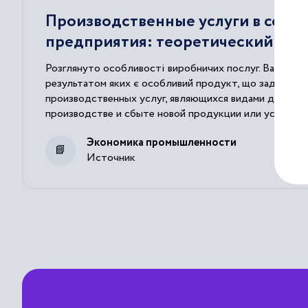
Производственные услуги в сост
предприятия: теоретический асп
Розглянуто особливості виробничих послуг. Вартість
результатом яких є особливий продукт, що задовольн
производственных услуг, являющихся видами деятел
производстве и сбыте новой продукции или услуг.The arti
that satisfies the enterprise needs when producing and s
Экономика промышленности
Источник