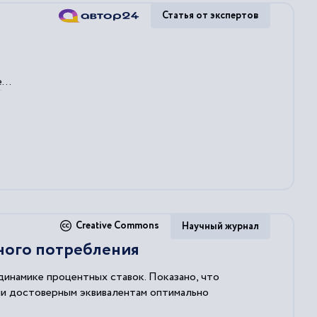
Статья от экспертов
е
...
го
Creative Commons
Научный журнал
ного потребления
инамике процентных ставок. Показано, что
ми достоверным эквивалентам оптимально