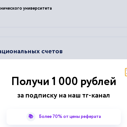
хнического университета
ациональных счетов
оваров и услуг, трансформируемых или полностью потребляемы
ение
косвенно измеряемых услуг банков....
ость услуг банков распределяется между
промежуточным
...
Получи 1 000 рублей
ка товаров и услуг и
промежуточного
потребления
.
атистика
за подписку на наш тг-канал
📚
Более 70% от цены реферата