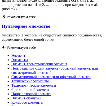
найдется целое число x, дающее заданные остатки a1, a2, ... ,
an при делении на m1, m2, ... , mn, т. е. при каждом k x ≡ ak
(mod mk)
🌟
Рекомендуем тебе
Нульмерное множество
множество, в котором не существует связного подмножества,
содержащего более одной точки
🌟
Рекомендуем тебе
Элемент
Элементы
Элемент, геометрический элемент
Нейтрализирующий элемент (обратный элемент, или
симметричный элемент)
Симметричный элемент (или обратный элемент)
Технические элементы
Технологические элементы
Фрикционный элемент
Направляющий элемент
Элемент опалубки
Кондорсе элементы