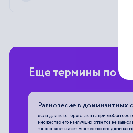
Еще термины по пр
Равновесие в доминантных 
жи.
если для некоторого агента при любом сос
множество его наилучших ответов не зависи
то оно составляет множество его доминантн