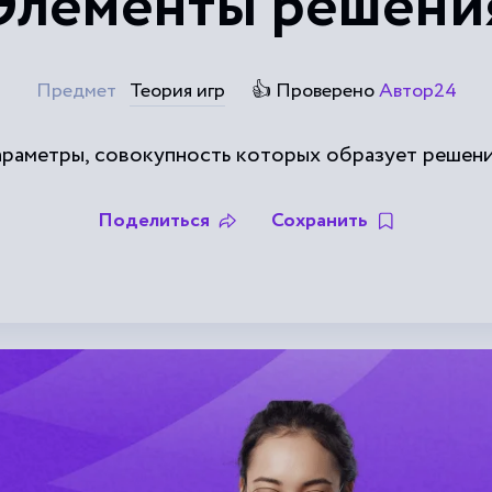
Элементы решени
Предмет
Теория игр
👍 Проверено
Автор24
араметры, совокупность которых образует решени
Поделиться
Сохранить