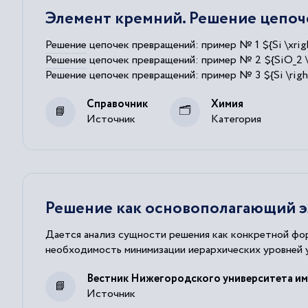
Элемент кремний. Решение цепо
Решение
цепочек превращений: пример № 1 ${Si \xrighta
Решение
цепочек превращений: пример № 2 ${SiO_2 \righ
Решение
цепочек превращений: пример № 3 ${Si \righta
Справочник
Химия
Источник
Категория
Решение как основополагающий э
Дается анализ сущности решения как конкретной фо
необходимость минимизации иерархических уровней 
Вестник Нижегородского университета им.
Источник