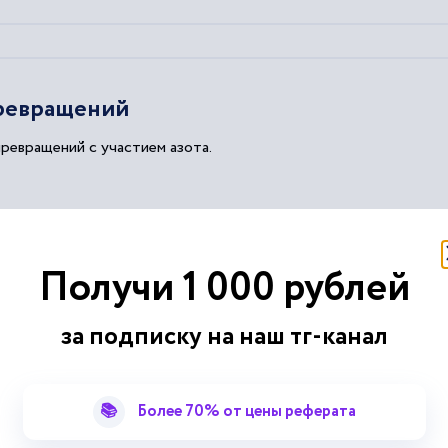
превращений
превращений с участием азота.
Получи 1 000 рублей
за подписку на наш тг-канал
лементов на слоистом основании
снований, на которых возводятся инженерные сооружения.
📚
Более 70% от цены реферата
ественных наук