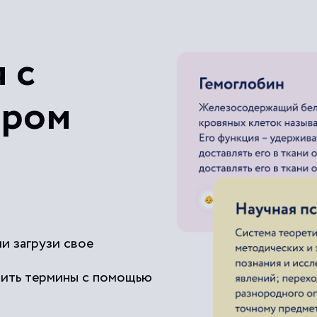
 с
ером
и загрузи свое
чить термины с помощью