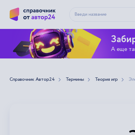
Забир
А еще та
Справочник Автор24
Термины
Теория игр
Эл