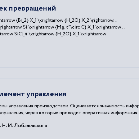
чек превращений
rrow {Br_2} X_1 \xrightarrow {H_2O} X_2 \rightarrow...
tarrow Si \xrightarrow {Mg, t^\circ C} X_1 \xrightarrow...
rrow SiCl_4 \xrightarrow {H_2O} X_1 \xrightarrow
лемент управления
рмы управления производством. Оценивается значимость инфор
управления, через которые проходит оперативная информация.
 Н. И. Лобачевского