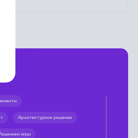
лементы
нт
Архитектурное решение
кторов.
Решением игры