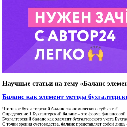
Научные статьи
на тему «Баланс элеме
Баланс как элемент метода бухгалтерск
Что такое бухгалтерский
баланс
экономического субъекта?...
Определение 1 Бухгалтерский
баланс
– это форма финансовой 
Бухгалтерский
баланс
как
элемент
бухгалтерского учета Бухг
С точки зрения счетоводства,
баланс
представляет собой лишь о