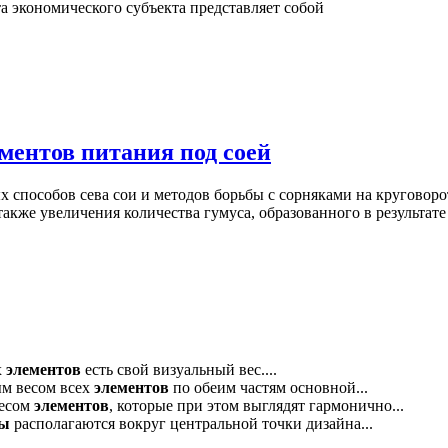
а экономического субъекта представляет собой
ментов питания под соей
 способов сева сои и методов борьбы с сорняками на круговоро
акже увеличения количества гумуса, образованного в результате
х
элементов
есть свой визуальный вес....
ым весом всех
элементов
по обеим частям основной...
весом
элементов
, которые при этом выглядят гармонично...
ты
располагаются вокруг центральной точки дизайна...