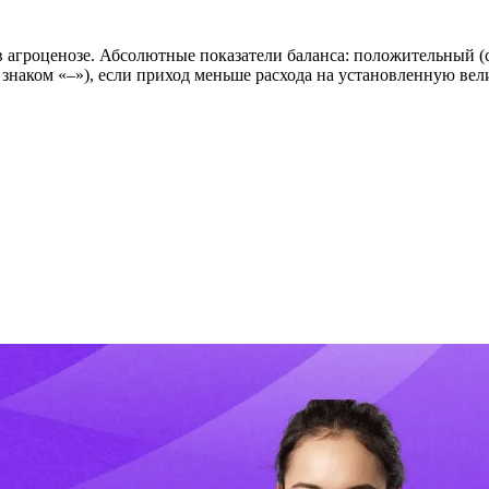
в агроценозе. Абсолютные показатели баланса: положительный (с
со знаком «–»), если приход меньше расхода на установленную в