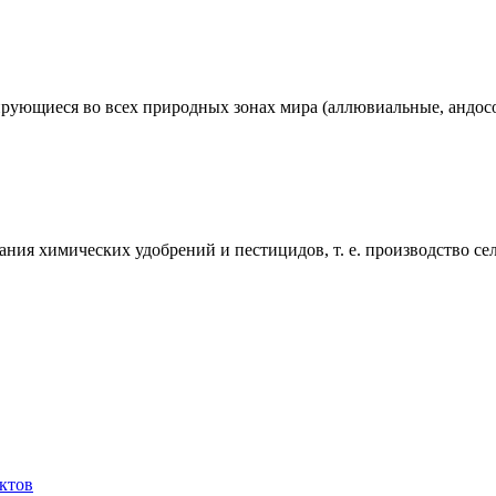
рующиеся во всех природных зонах мира (аллювиальные, андосо
вания химических удобрений и пестицидов, т. е. производство 
уктов