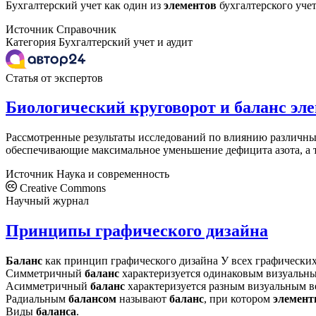
Бухгалтерский учет как один из
элементов
бухгалтерского учет
Источник
Справочник
Категория
Бухгалтерский учет и аудит
Статья от экспертов
Биологический круговорот и баланс эле
Рассмотренные результаты исследований по влиянию различных
обеспечивающие мак­симальное уменьшение дефицита азота, а т
Источник
Наука и современность
Creative Commons
Научный журнал
Принципы графического дизайна
Баланс
как принцип графического дизайна У всех графически
Симметричный
баланс
характеризуется одинаковым визуальн
Асимметричный
баланс
характеризуется разным визуальным 
Радиальным
балансом
называют
баланс
, при котором
элемен
Виды
баланса
.