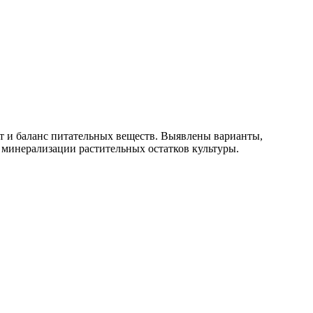
т и ба­ланс питательных веществ. Выявлены варианты,
 минерализации растительных ос­татков культуры.