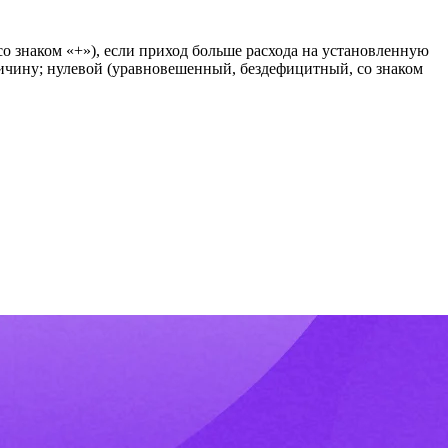
о знаком «+»), если приход больше расхода на установленную
еличину; нулевой (уравновешенный, бездефицитный, со знаком