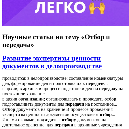
Научные статьи
на тему «Отбор и
передача»
Развитие экспертизы ценности
документов в делопроизводстве
проводится: в делопроизводстве: составление номенклатуры
дел, формирование дел и подготовка их к
передаче
...
в архив; в архиве: в процессе подготовки дел на
передачу
на
постоянное хранение....
в архив организации; организовывать и проводить
отбор
,
подготавливать документы для
передачи
на постоянное...
Отбор
документов на хранение В процессе проведения
экспертизы ценности документов осуществляют
отбор
...
Иными словами, подходить к
отбору
документов на
длительное хранение, для
передачи
в архивные учреждения