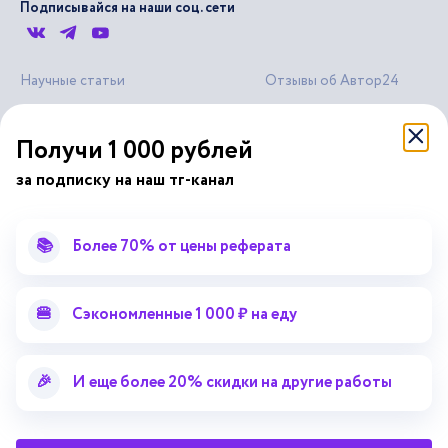
Подписывайся на наши соц. сети
Научные статьи
Отзывы об Автор24
Лекторий
Последние статьи
Получи 1 000 рублей
Методические указания
Помощь эксперта
Справочник терминов
Справочник рефератов
за подписку на наш тг-канал
Статьи от экспертов
Поиск репетитора
Для правообладателей
📚
Более 70% от цены реферата
Работа для преподавателей
Работа для репетиторов
🍔
Сэкономленные 1 000 ₽ на еду
Партнерская программа
🎉
И еще более 20% скидки на другие работы