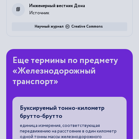
Инженерный вестник Дона
Источник
Научный журнал
Creative Commons
Еще термины по предмету
«Железнодорожный
транспорт»
Буксируемый тонно-километр
А
брутто-брутто
с
единица измерения, соответствующая
ме
передвижению на расстояние в один километр
ос
одной тонны массы железнодорожного
те