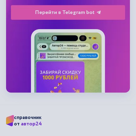
Перейти в Telegram bot
справочник
автор24
от