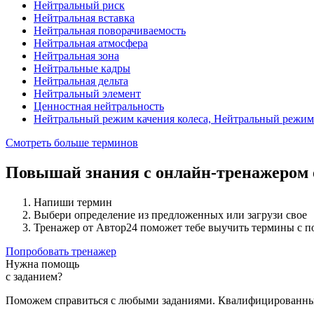
Нейтральный риск
Нейтральная вставка
Нейтральная поворачиваемость
Нейтральная атмосфера
Нейтральная зона
Нейтральные кадры
Нейтральная дельта
Нейтральный элемент
Ценностная нейтральность
Нейтральный режим качения колеса, Нейтральный режим
Смотреть больше терминов
Повышай знания с онлайн-тренажером
Напиши термин
Выбери определение из предложенных или загрузи свое
Тренажер от Автор24 поможет тебе выучить термины с 
Попробовать тренажер
Нужна помощь
с заданием?
Поможем справиться с любыми заданиями. Квалифицированны