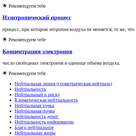
🌟
Рекомендуем тебе
Изэнтропический процесс
процесс, при котором энтропия воздуха не меняется; то же, что
🌟
Рекомендуем тебе
Концентрация электронов
число свободных электронов в единице объема воздуха.
🌟
Рекомендуем тебе
Нейтральная линия (геометрическая нейтраль)
Нейтральность
Нейтральный к риску
Климатическая нейтральность
Нейтральная точка
Нейтральная почва
Нейтральность денег
Нейтральность информации
Благо нейтральное
Нейтральные жиры