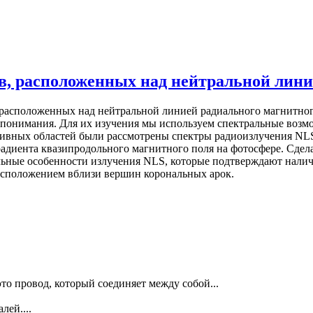
в, расположенных над нейтральной лини
 расположенных над нейтральной линией радиального магнитног
ека от понимания. Для их изучения мы используем спектральные 
ивных областей были рассмотрены спектры радиоизлучения NLS
радиента квазипродольного магнитного поля на фотосфере. Сде
ные особенности излучения NLS, которые подтверждают наличие
расположением вблизи вершин корональных арок.
то провод, который соединяет между собой...
лей....