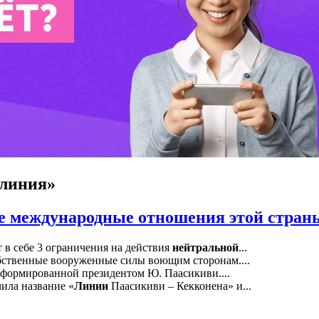
 линия»
е международные отношения этой стран
 в себе 3 ограничения на действия
нейтральной
...
обственные вооруженные силы воющим сторонам....
 сформированной президентом Ю. Паасикиви....
ила название «
Линии
Паасикиви – Кекконена» и...