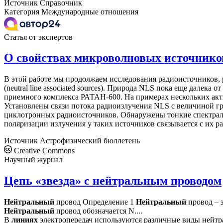
Источник
Справочник
Категория
Международные отношения
Статья от экспертов
О свойствах микроволновых источнико
В этой работе мы продолжаем исследования радиоисточников,
(neutral line associated sources). Природа NLS пока еще дал
приемного комплекса РАТАН-600. На примерах нескольких акт
Установлены связи потока радиоизлучения NLS с величиной г
циклотронных радиоисточников. Обнаружены тонкие спектраль
поляризации излучения у таких источников связывается с их 
Источник
Астрофизический бюллетень
Creative Commons
Научный журнал
Цепь «звезда» с нейтральным проводом
Нейтральный
провод Определение 1
Нейтральный
провод – э
Нейтральный
провод обозначается N....
В
линиях
электропередач используются различные виды нейтра