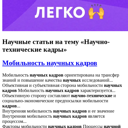
Научные статьи
на тему «Научно-
технические кадры»
Мобильность научных кадров
Мобильность
научных
кадров
ориентирована на трансфер
знаний и повышение качества
научных
исследований...
Объективная и субъективная сторона мобильности
научных
кадров
Мобильность
научных
кадров
характеризуется...
Объективную сторону составляют
научно
-
технические
и
социально-экономические предпосылки мобильности
кадров
...
Внутренняя мобильность
научных
кадров
и ее значение
Внутренняя мобильность
научных
кадров
является
процессом...
Факторы мобильности
научных
кадров
Процессы
научной