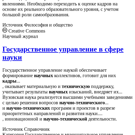
явлениями. Необходимо переходить к оценке кадров на
основе их реального образовательного уровня, с учетом
большой роли самообразования.
Источник
Философия и общество
Creative Commons
Научный журнал
Государственное управление в сфере
науки
Государственное управление наукой обеспечивает
формирование
научных
коллективов, готовит для них
кадры
...
, оказывает материальную и
техническую
поддержку,
учитывает результаты
научных
изысканий, внедряет их...
Вузовская наука реализуется высшими учебными заведениями
с целью решения вопросов
научно
-
технического
...
и
научно
-
технических
программ и проектов в разрезе
приоритетных направлений и развития науки....
, инновационной и
научно
-
технической
деятельности.
Источник
Справочник
Категория
Государственное и муниципальное управление