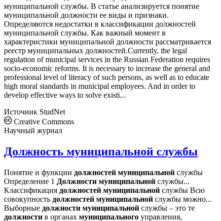
муниципальной службы. В статье анализируется понятие
муниципальной должности ее виды и признаки.
Определяются недостатки в классификации должностей
муниципальной службы. Как важный момент в
характеристики муниципальной должности рассматривается
реестр муниципальных должностей.Currently, the legal
regulation of municipal services in the Russian Federation requires
socio-economic reforms. It is necessary to increase the general and
professional level of literacy of such persons, as well as to educate
high moral standards in municipal employees. And in order to
develop effective ways to solve existi...
Источник
StudNet
Creative Commons
Научный журнал
Должность муниципальной службы
Понятие и функции
должностей
муниципальной
службы
Определение 1
Должности
муниципальной
службы...
Классификация
должностей
муниципальной
службы Всю
совокупность
должностей
муниципальной
службы можно...
Выборные
должности
муниципальной
службы – это те
должности
в органах
муниципального
управления,