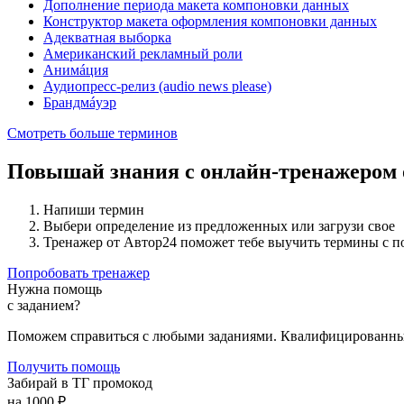
Дополнение периода макета компоновки данных
Конструктор макета оформления компоновки данных
Адекватная выборка
Американский рекламный роли
Анимáция
Аудиопресс-релиз (audio news please)
Брандмáуэр
Смотреть больше терминов
Повышай знания с онлайн-тренажером
Напиши термин
Выбери определение из предложенных или загрузи свое
Тренажер от Автор24 поможет тебе выучить термины с 
Попробовать тренажер
Нужна помощь
с заданием?
Поможем справиться с любыми заданиями. Квалифицированны
Получить помощь
Забирай в ТГ промокод
на 1000 ₽