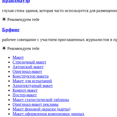
Брандмáуэр
глухая стена здания, которая часто используется для размещен
🌟
Рекомендуем тебе
Брфинг
рабочее совещание с участием приглашенных журналистов в п
🌟
Рекомендуем тебе
Макет
Стрелочный макет
Авторский макет
Оригинал-макет
Конструктор макета
Макет для испытаний
Архитектурный макет
Компот-макет
Постер-макет
Макет статистической таблицы
Оригинал-макет рекламы
Макет фоновой окраски (карты)
Макет оформления компоновки данных