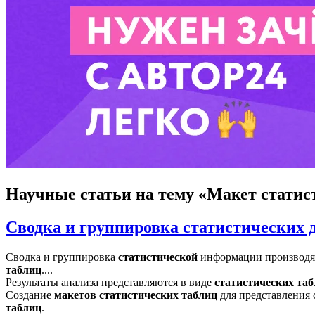
Научные статьи
на тему «Макет статис
Сводка и группировка статистических
Сводка и группировка
статистической
информации производят
таблиц
....
Результаты анализа представляются в виде
статистических
таб
Создание
макетов
статистических
таблиц
для представления с
таблиц
.