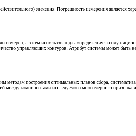
ействительного) значения. Погрешность измерения является хар
или измерен, а затем использован для определения эксплуатаци
оличество управляющих контуров. Атрибут системы может быть 
ким методам построения оптимальных планов сбора, систематиз
зей между компонентами исследуемого многомерного признака 