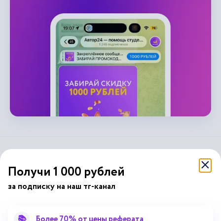
справочник
автор24
от
Получи 1 000 рублей
за подписку на наш тг-канал
Подписывайся на наши соц. сети
📚
Более 70% от цены реферата