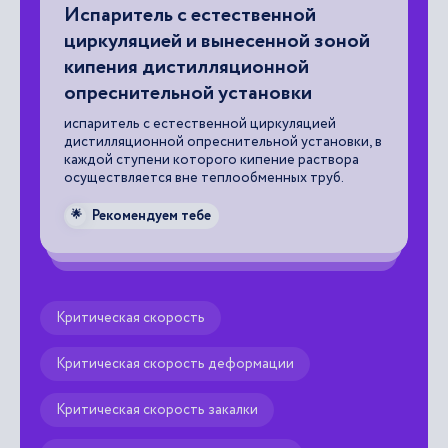
Испаритель с естественной
Д
циркуляцией и вынесенной зоной
у
кипения дистилляционной
оп
опреснительной установки
,
по
оп
испаритель с естественной циркуляцией
дистилляционной опреснительной установки, в

каждой ступени которого кипение раствора
осуществляется вне теплообменных труб.
Рекомендуем тебе
🌟
Критическая скорость
Критическая скорость деформации
Критическая скорость закалки