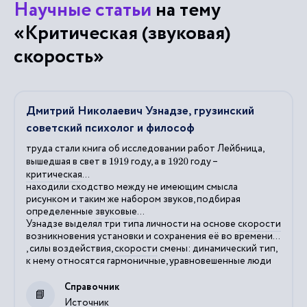
Научные статьи
на тему
«Критическая (звуковая)
скорость»
Дмитрий Николаевич Узнадзе, грузинский
советский психолог и философ
труда стали книга об исследовании работ Лейбница,
вышедшая в свет в
году, а в
году –
1919
1920
критическая
...
находили сходство между не имеющим смысла
рисунком и таким же набором звуков, подбирая
определенные
звуковые
...
Узнадзе выделял три типа личности на основе
скорости
возникновения установки и сохранения её во времени...
, силы воздействия,
скорости
смены: динамический тип,
к нему относятся гармоничные, уравновешенные люди
Справочник
Источник