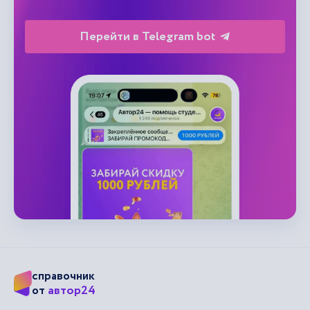
Перейти в Telegram bot
справочник
автор24
от