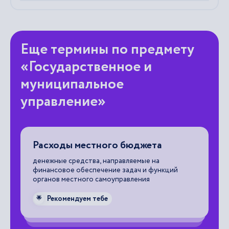
Еще термины по предмету
«Государственное и
муниципальное
управление»
Расходы местного бюджета
Г
о
ся
денежные средства, направляемые на
финансовое обеспечение задач и функций
ча
органов местного самоуправления
за
ь
со
Рекомендуем тебе
🌟
вз
