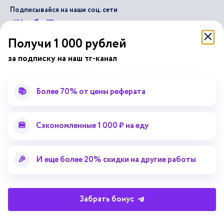
Подписывайся на наши соц. сети
Получи 1 000 рублей
Научные статьи
Отзывы об Автор24
за подписку на наш тг-канал
Лекторий
Последние статьи
Методические указания
Помощь эксперта
📚
Более 70% от цены реферата
Справочник терминов
Справочник рефератов
Статьи от экспертов
Поиск репетитора
🍔
Сэкономленные 1 000 ₽ на еду
Для правообладателей
Работа для преподавателей
Работа для репетиторов
🎉
И еще более 20% скидки на другие работы
Партнерская программа
Забрать бонус