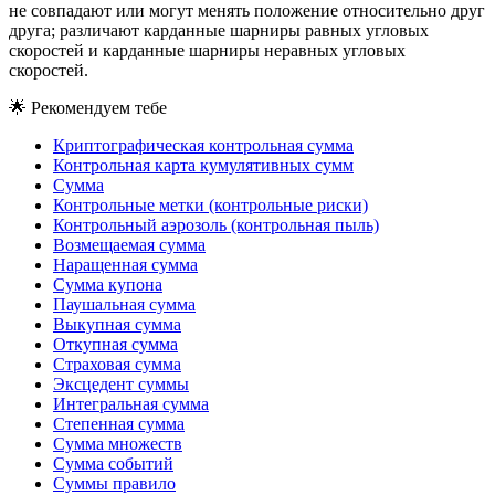
не совпадают или могут менять положение относительно друг
друга; различают карданные шарниры равных угловых
скоростей и карданные шарниры неравных угловых
скоростей.
🌟
Рекомендуем тебе
Криптографическая контрольная сумма
Контрольная карта кумулятивных сумм
Сумма
Контрольные метки (контрольные риски)
Контрольный аэрозоль (контрольная пыль)
Возмещаемая сумма
Наращенная сумма
Сумма купона
Паушальная сумма
Выкупная сумма
Откупная сумма
Страховая сумма
Эксцедент суммы
Интегральная сумма
Степенная сумма
Сумма множеств
Сумма событий
Суммы правило