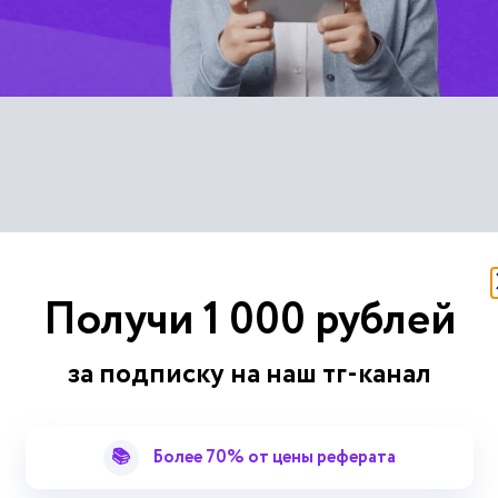
у «Конфликт югославски
Получи 1 000 рублей
за подписку на наш тг-канал
Броз Тито, смог при поддержке стран Запада, а не только...
о стремление Тито в союзе с лидером болгарских коммунисто
📚
Более 70% от цены реферата
опе прокатилась волна репрессий, жертвами которой стали...