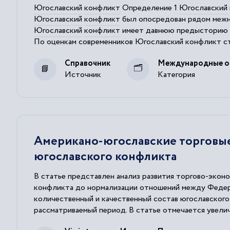
Югославский
конфликт
Определение 1
Югославский
Югославский
конфликт
был опосредован рядом межн
Югославский
конфликт
имеет давнюю предысторию и
По оценкам современников
Югославский
конфликт
ст
Место и роль НАТО в урегулировании
югославского
Справочник
Международные о
Источник
Категория
Американо-югославские торговые 
югославского конфликта
В статье представлен анализ развития торгово-эко
конфликта до нормализации отношений между Федер
количественный и качественный состав югославского
рассматриваемый период. В статье отмечается увел
специфика экспорта и импорта, причины дисбаланса 