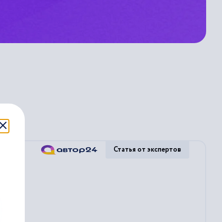
й»
Статья от экспертов
в...