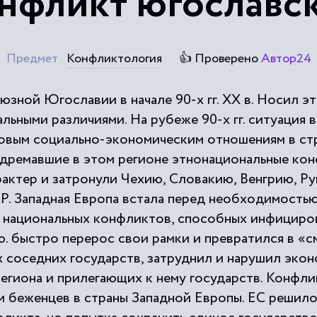
нфликт югославс
Предмет
Конфликтология
👍 Проверено
Автор24
юзной Югославии в начале 90-х гг. ХХ в. Носил э
ьными различиями. На рубеже 90-х гг. ситуация в
новым социально-экономическим отношениям в ст
 дремавшие в этом регионе этнонациональные кон
актер и затронули Чехию, Словакию, Венгрию, Ру
. Западная Европа встала перед необходимость
 национальных конфликтов, способных инфициро
 ю. быстро перерос свои рамки и превратился в «
х соседних государств, затруднил и нарушил эко
региона и прилегающих к нему государств. Конфл
и беженцев в страны Западной Европы. ЕС решило 