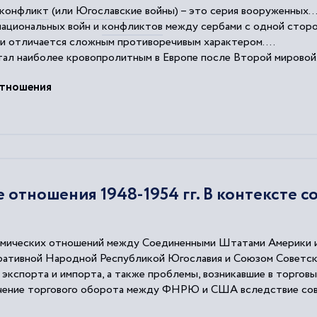
конфликт
(или
Югославские
войны) – это серия вооруженных..
ациональных войн и
конфликтов
между сербами с одной сторо
 отличается сложным противоречивым характером....
ал наиболее кровопролитным в Европе после Второй мировой.
конфликта
Югославский
конфликт
довольно быстро привлек
тношения
отношения 1948-1954 гг. В контексте с
номических отношений между Соединенными Штатами Америки и
ативной Народной Республикой Югославия и Союзом Советск
 экспорта и импорта, а также проблемы, возникавшие в торгов
ичение торгового оборота между ФНРЮ и США вследствие сов
торгового оборота.