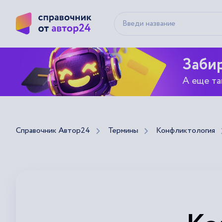
Забир
А еще та
Справочник Автор24
Термины
Конфликтология