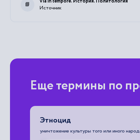
Via in tempore. История. Политология
Источник
Еще термины по п
Этноцид
 в один
уничтожение культуры того или иного народ