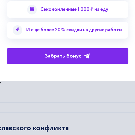
чению
Югославского
вопроса.
🍔
Сэкономленные 1 000 ₽ на еду
🎉
И еще более 20% скидки на другие работы
ольше в период советско-югославского
Забрать бонус
е
славского конфликта