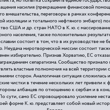
ликта, но попытка сохранить единое государство
ращения насилия (прекращение финансовой помощи
го вмешательства, переговоры в рамках конфере
й изоляции и тотального нефтяного эмбарго) по
ство США и др. стран НАТО в К. ю. с массирован
мирного населения, также положительных результат
лавии состоит в том, что в их руководстве не б
ю. Неудача миротворческой миссии состоит также
нен избирательно. Признав Хорватию, ЕС отказал
 награждением сепаратизма. Сообщество признало 
влять властные полномочия на всей территории с
ниями сторон. Аналогичная ситуация сложилась и 
ские чистки в течение нескольких лет привели 
стороны албанцев по отношению к сербам и в кон
По сути, само ЕС спровоцировало усиление нест
оей форме К. ю. представляет собой новый истор