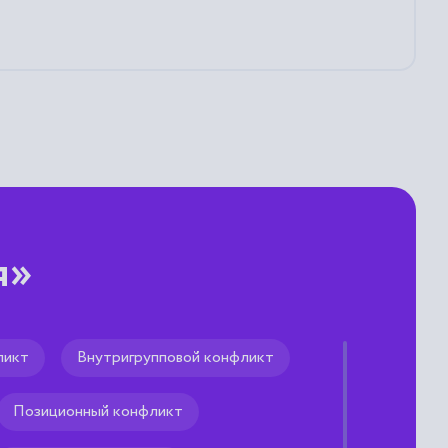
я»
ликт
Внутригрупповой конфликт
ние
Позиционный конфликт
ников целенаправленно
редставляя себе желаемый