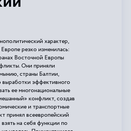
кий
тнополитический характер,
 Европе резко изменилась:
ранах Восточной Европы
фликты. Они приняли
мынию, страны Балтии,
ю выработки эффективного
вать ее многонациональные
смешанный» конфликт, создав
номические и транспортные
икт принял всеевропейский
взять на себя функции по