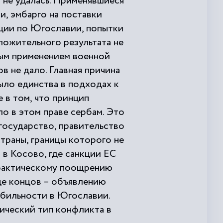
 не удалась. Применявшиеся
, эмбарго на поставки
нции по Югославии, попытки
ложительного результата не
ным применением военной
ов не дало. Главная причина
ыло единства в подходах к
 в том, что принцип
о в этом праве сербам. Это
государство, правительство
траны, границы которого не
в Косово, где санкции ЕС
к фактическому поощрению
це концов – объявлению
абильности в Югославии.
ический тип конфликта в