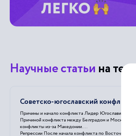
Научные статьи
на тем
Советско-югославский конфликт
Причины и начало
конфликта
Лидер Югославии Иосип 
Причиной
конфликта
между Белградом и Москвой был
конфликты
из-за Македонии....
Репрессии После начала
конфликта
по Восточной Евр