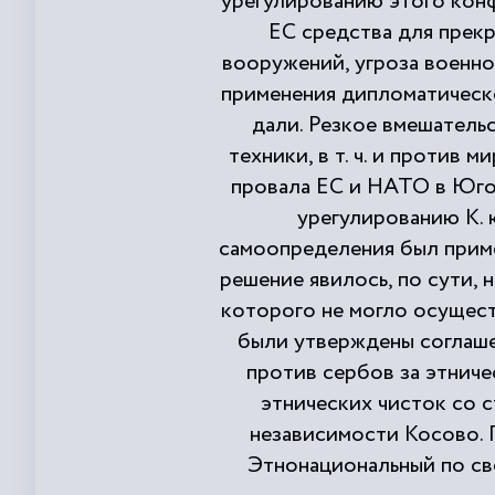
урегулированию этого конф
ЕС средства для прек
вооружений, угроза военно
применения дипломатическо
дали. Резкое вмешатель
техники, в т. ч. и против 
провала ЕС и НАТО в Югос
урегулированию К. 
самоопределения был приме
решение явилось, по сути,
которого не могло осущест
были утверждены соглаше
против сербов за этниче
этнических чисток со 
независимости Косово. 
Этнонациональный по св