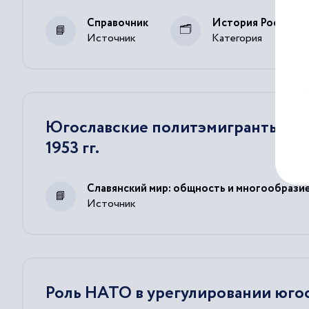
Хрущева была создана специальная комиссия по изу
Справочник
История России
Источник
Категория
Югославские политэмигранты в П
1953 гг.
Славянский мир: общность и многообрази
Источник
Роль НАТО в урегулировании юго