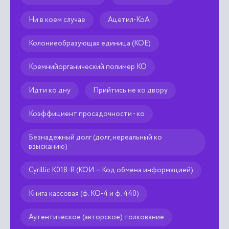
пр
не
Ни в коем случае
Ацетил-КоА
ор
ре

по
Колониеобразующая единица (КОЕ)
на
ис
Кремнийорганический полимер КО
не
уп
им
Идти ко дну
Прийтись не ко двору
тр
со
не
Коэффициент просадочности - ко
су
со
Безнадежный долг (долг, нереальный ко
вл
взысканию)
ос
пр
пр
Cyrillic K018-R (КОИ — Код обмена информацией)
Книга кассовая (ф. КО-4 и ф. 440)
Аутентическое (авторское) толкование