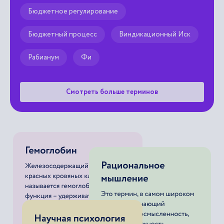
Бюджетное регулирование
Бюджетный процесс
Виндикационный Иск
Рабианум
Фи
Смотреть больше терминов