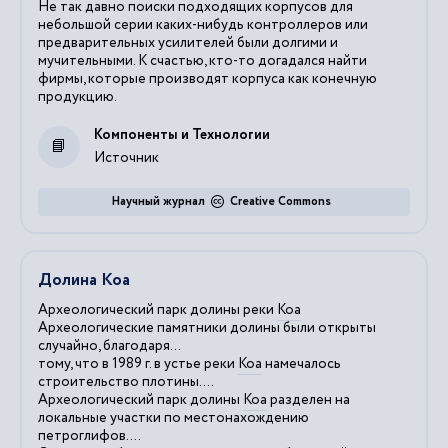
Не так давно поиски подходящих корпусов для
небольшой серии каких-нибудь контроллеров или
предварительных усилителей были долгими и
мучительными. К счастью, кто-то догадался найти
фирмы, которые производят корпуса как конечную
продукцию.
Компоненты и Технологии
Источник
Научный журнал
Creative Commons
Долина Коа
Археологический парк долины реки
Коа
Археологические памятники долины были открыты
случайно, благодаря...
тому, что в 1989 г. в устье реки
Коа
намечалось
строительство плотины....
Археологический парк долины
Коа
разделен на
локальные участки по местонахождению
петроглифов....