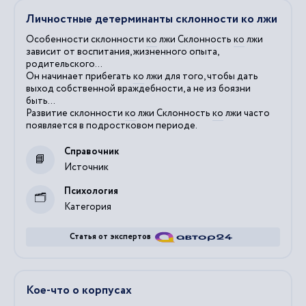
Личностные детерминанты склонности ко лжи
Особенности склонности
ко
лжи Склонность
ко
лжи
зависит от воспитания, жизненного опыта,
родительского...
Он начинает прибегать
ко
лжи для того, чтобы дать
выход собственной враждебности, а не из боязни
быть...
Развитие склонности
ко
лжи Склонность
ко
лжи часто
появляется в подростковом периоде.
Справочник
Источник
Психология
Категория
Статья от экспертов
Кое-что о корпусах