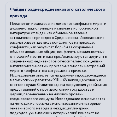
Файды позднесредневекового католического
прихода
Предметом исследования являются конфликты мирян и
духовенства, получившие название в исторической
литературе «файда», как обыденное явление
католических приходов в Средние века. Исследование
рассматривает два вида конфликтов на приходе:
конфликты, как результат борьбы за сохранение
обычаев локальных общин; конфликты межличностных
отношений паствы и пастыря. Анализируются аргументы
современных медиевистов относительно концепции
антиклерикальности и проклерикальности настроений
мирян в конфликтных ситуациях на приходе.
Исследование опирается на документы, содержащиеся
в епископских регистрах XIII – XV веков, церковных и
светских судах. Ставится задача разрушения устойчивых
представлений о противостоянии государства и
церкви, перенесенных на низовой уровень
средневекового социума. Исследование основывается
на методах историзма с использованнием историко-
генетического метода и междисциплинарных
подходов, учитывающих исторический контекст не