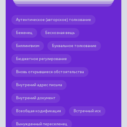
о
жи

Аутентическое (авторское) толкование
Беженец
Бесхозная вещь
ой
Биллингвизм
Буквальное толкование
Бюджетное регулирование
Вновь открывшиеся обстоятельства
Внутрений адрес письма
Внутрений документ
Всеобщая кодификация
Встречный иск
Вынужденный переселенец