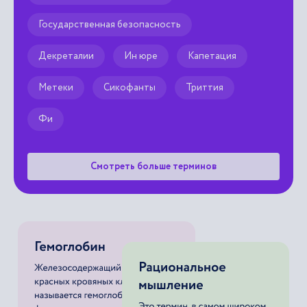
Государственная безопасность
Декреталии
Ин юре
Капетация
Метеки
Сикофанты
Триттия
Фи
Смотреть больше терминов