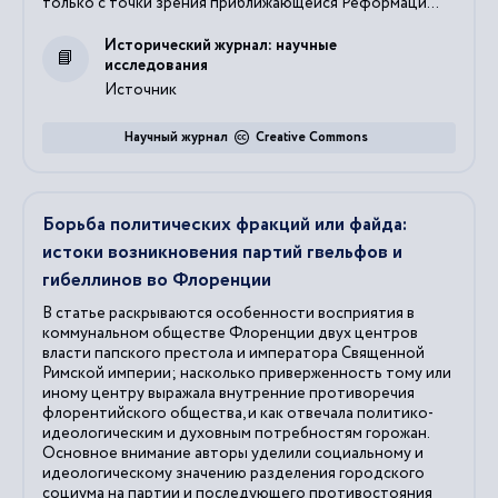
только с точки зрения приближающейся Реформаци...
Исторический журнал: научные
исследования
Источник
Научный журнал
Creative Commons
Борьба политических фракций или файда:
истоки возникновения партий гвельфов и
гибеллинов во Флоренции
В статье раскрываются особенности восприятия в
коммунальном обществе Флоренции двух центров
власти папского престола и императора Священной
Римской империи; насколько приверженность тому или
иному центру выражала внутренние противоречия
флорентийского общества, и как отвечала политико-
идеологическим и духовным потребностям горожан.
Основное внимание авторы уделили социальному и
идеологическому значению разделения городского
социума на партии и последующего противостояния