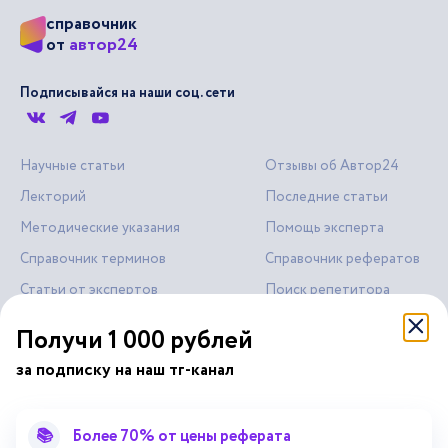
справочник
автор24
от
Подписывайся на наши соц. сети
Научные статьи
Отзывы об Автор24
Лекторий
Последние статьи
Методические указания
Помощь эксперта
Справочник терминов
Справочник рефератов
Статьи от экспертов
Поиск репетитора
Для правообладателей
Получи 1 000 рублей
Работа для преподавателей
за подписку на наш тг-канал
Работа для репетиторов
Партнерская программа
📚
Более 70% от цены реферата