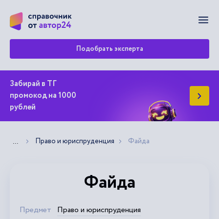
Мен
Подобрать эксперта
Забирай в ТГ
промокод на 1000
рублей
Право и юриспруденция
Файда
Показать больше хлебных крошек
...
Файда
Предмет
Право и юриспруденция