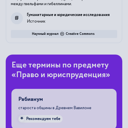
между гвельфами и гибеллинами.
Гуманитарные и юридические исследования
Источник
Научный журнал
Creative Commons
Еще термины по предмету
«Право и юриспруденция»
Рабианум
В
староста общины в Древнем Вавилоне
пр
пр
(и
Рекомендуем тебе
🌟
сл