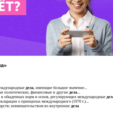
ла»
международные
дела
, имеющие большое значение...
ные политические, финансовые и другие
дела
...
х и обыденных норм и основ, регулирующих международные
дел
ларации о принципах международного (1970 г.)...
дарств; невмешательством во внутренние
дела