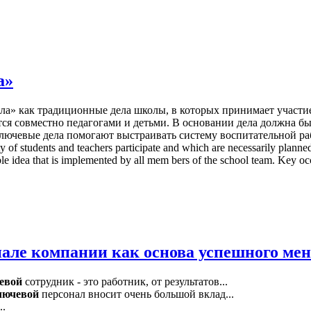
а»
а» как традиционные дела школы, в которых принимает участие
тся совместно педагогами и детьми. В основании дела должна бы
ючевые дела помогают выстраивать систему воспитательной работы 
ity of students and teachers participate and which are necessarily plan
le idea that is implemented by all mem bers of the school team. Key oc
нале компании как основа успешного ме
евой
сотрудник - это работник, от результатов...
лючевой
персонал вносит очень большой вклад...
..