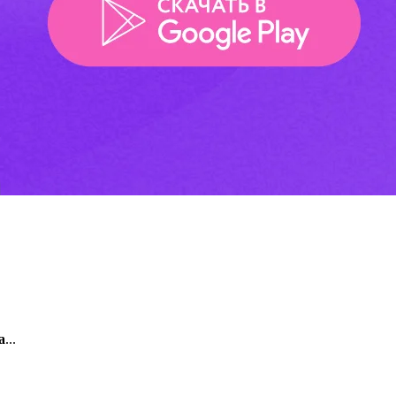
а
...