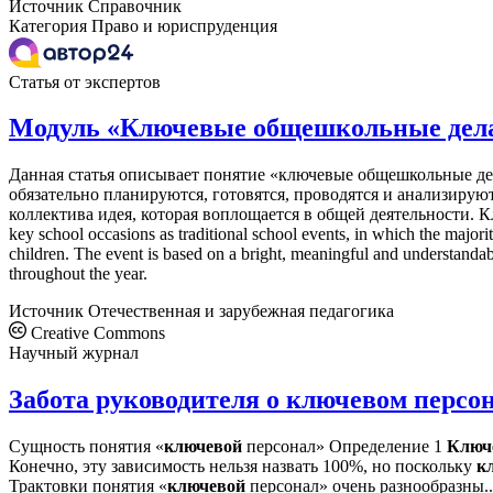
Источник
Справочник
Категория
Право и юриспруденция
Статья от экспертов
Модуль «Ключевые общешкольные дел
Данная статья описывает понятие «ключевые общешкольные дел
обязательно планируются, готовятся, проводятся и анализирую
коллектива идея, которая воплощается в общей деятельности. Кл
key school occasions as traditional school events, in which the major
children. The event is based on a bright, meaningful and understandab
throughout the year.
Источник
Отечественная и зарубежная педагогика
Creative Commons
Научный журнал
Забота руководителя о ключевом персо
Сущность понятия «
ключевой
персонал» Определение 1
Ключ
Конечно, эту зависимость нельзя назвать 100%, но поскольку
к
Трактовки понятия «
ключевой
персонал» очень разнообразны..