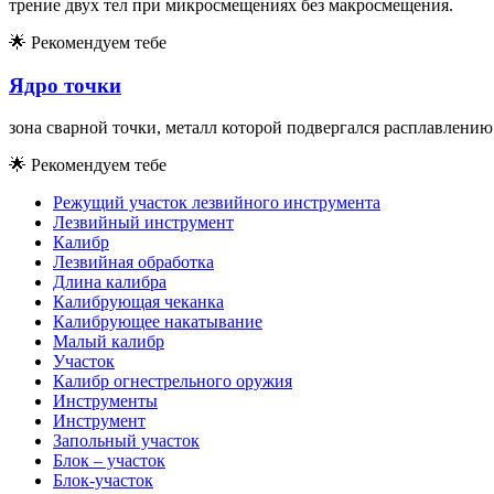
трение двух тел при микросмещениях без макросмещения.
🌟
Рекомендуем тебе
Ядро точки
зона сварной точки, металл которой подвергался расплавлению
🌟
Рекомендуем тебе
Режущий участок лезвийного инструмента
Лезвийный инструмент
Калибр
Лезвийная обработка
Длина калибра
Калибрующая чеканка
Калибрующее накатывание
Малый калибр
Участок
Калибр огнестрельного оружия
Инструменты
Инструмент
Запольный участок
Блок – участок
Блок-участок