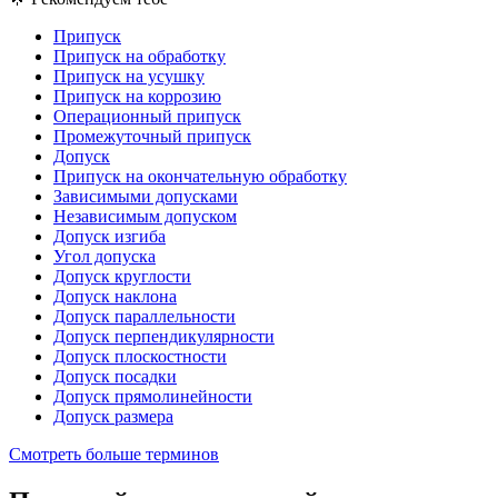
Припуск
Припуск на обработку
Припуск на усушку
Припуск на коррозию
Операционный припуск
Промежуточный припуск
Допуск
Припуск на окончательную обработку
Зависимыми допусками
Независимым допуском
Допуск изгиба
Угол допуска
Допуск круглости
Допуск наклона
Допуск параллельности
Допуск перпендикулярности
Допуск плоскостности
Допуск посадки
Допуск прямолинейности
Допуск размера
Смотреть больше терминов