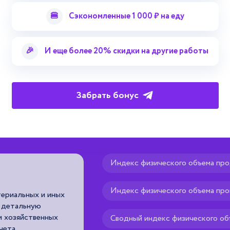
🍔
Сэкономленные 1 000 ₽ на еду
🎉
И еще более 20% скидки на другие работы
Забрать бонус
редмету «Экономика пре
Индекс физического объема пр
Активные основные 
Индекс физического объема пр
териальных и иных
основные фонды, которые в проце
х детальную
непосредственно воздействуют на
и хозяйственных
видоизменяя его.
Сводный индекс физического об
чета.