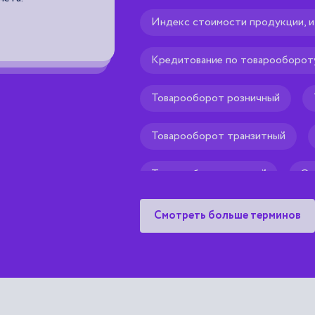
Рекомендуем тебе
🌟
Индекс стоимости продукции, 
Кредитование по товарооборот
Товарооборот розничный
Товарооборот транзитный
Товарооборот валовой
Оп
Рентабельность товарооборота
Смотреть больше терминов
Мировой товарооборот
К
Структура внешнеторгового то