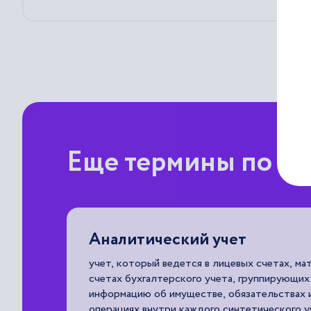
Еще термины по п
Аналитический учет
учет, который ведется в лицевых счетах, ма
счетах бухгалтерского учета, группирующи
информацию об имуществе, обязательствах 
операциях внутри каждого синтетического у