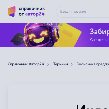
Забир
А еще та
Справочник Автор24
Термины
Экономика предпр