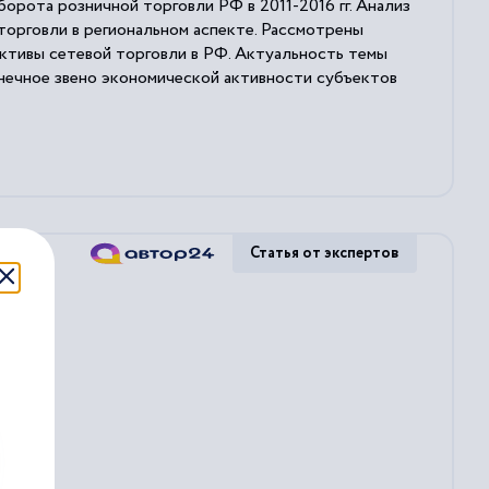
орота розничной торговли РФ в 2011-2016 гг. Анализ
орговли в региональном аспекте. Рассмотрены
ктивы сетевой торговли в РФ. Актуальность темы
онечное звено экономической активности субъектов
Статья от экспертов
х...