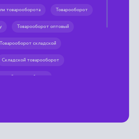
или товарооборота
Товарооборот
у
Товарооборот оптовый
Товарооборот складской
Складской товарооборот
товый товарооборот
Розничный товарооборот
ривая объемов
варооборота
Индекс