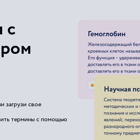
Взрыв объема знаний
 с
ером
и загрузи свое
чить термины с помощью