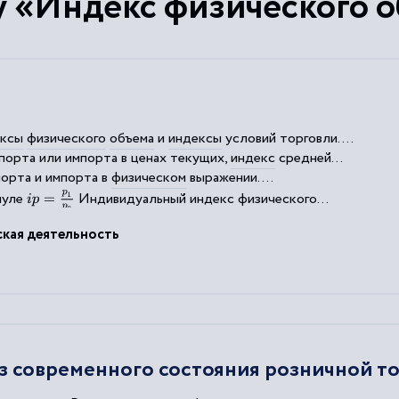
у «Индекс физического о
ексы
физического
объема
и
индексы
условий торговли....
порта или импорта в ценах текущих,
индекс
средней...
орта и импорта в
физическом
выражении....
i
p
=
p
1
p
0
муле
Индивидуальный
индекс
физического
...
ь, которая выражается так:
Индекс
товарооборота
кая деятельность
 современного состояния розничной то