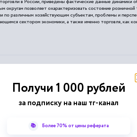
орговли в России, приведены фактические данные динамики об
м округам позволяет охарактеризовать состояние розничной т
и по различным хозяйствующим субъектам, проблемы и перспе
вающимся сектором экономики, а также именно торговля, как к
ужд и запросов потребителей.
м анализе
Получи 1 000 рублей
ого
объема
, к примеру,
товарооборот
, потребление материальны
ческого
объема
, который рассчитывается по формуле (1...
за подписку на наш тг-канал
лядит следующим образом (2): Рисунок 1....
...
ических
объемов
ее выпуска.
📚
Более 70% от цены реферата
ализ