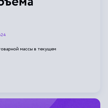
бъема
р24
товарной массы в текущем