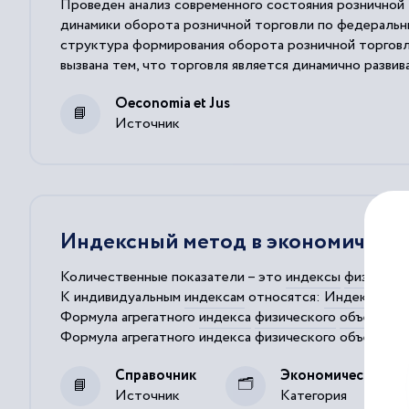
Проведен анализ современного состояния розничной т
динамики оборота розничной торговли по федеральны
структура формирования оборота розничной торговл
вызвана тем, что торговля является динамично разви
рынка, обеспечивает эффективное удовлетворение н
Oeconomia et Jus
Источник
Индексный метод в экономическо
Количественные показатели – это
индексы
физическ
К индивидуальным
индексам
относятся:
Индекс
физи
Формула агрегатного
индекса
физического
объема
выг
Формула агрегатного
индекса
физического
объема
(2).
изменение стоимости продукции из-за изменения
физ
Справочник
Экономический ан
Источник
Категория