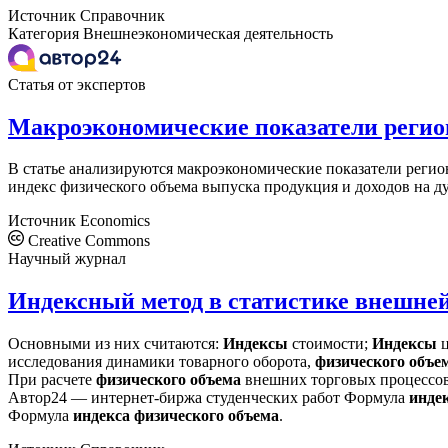
Источник
Справочник
Категория
Внешнеэкономическая деятельность
Статья от экспертов
Макроэкономические показатели регион
В статье анализируются макроэкономические показатели регио
индекс физического объема выпуска продукция и доходов на 
Источник
Economics
Creative Commons
Научный журнал
Индексный метод в статистике внешней
Основными из них считаются:
Индексы
стоимости;
Индексы
ц
исследования динамики товарного оборота,
физического
объе
При расчете
физического
объема
внешних торговых процессов 
Автор24 — интернет-биржа студенческих работ Формула
инде
Формула
индекса
физического
объема
.