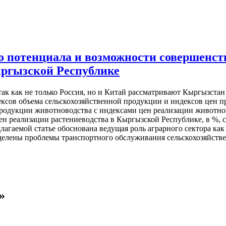
о потенциала и возможности совершенст
ыргызской Республике
 так как не только Россия, но и Китай рассматривают Кыргызста
ексов объема сельскохозяйственной продукции и индексов цен п
продукции животноводства с индексами цен реализации животнов
цен реализации растениеводства в Кыргызской Республике, в %
длагаемой статье обоснована ведущая роль аграрного сектора ка
делены проблемы транспортного обслуживания сельскохозяйствен
»