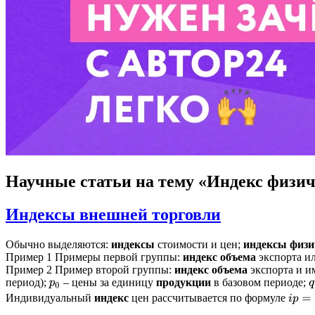
Научные статьи
на тему «Индекс физич
Индексы внешней торговли
Обычно выделяются:
индексы
стоимости и цен;
индексы
физи
Пример 1 Примеры первой группы:
индекс
объема
экспорта и
Пример 2 Пример второй группы:
индекс
объема
экспорта и и
период);
– цены за единицу
продукции
в базовом периоде;
p
0
q
i
p
=
p
1
Индивидуальный
индекс
цен рассчитывается по формуле