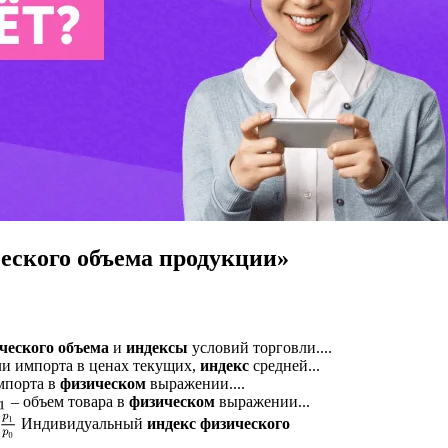
еского объема продукции»
ческого
объема
и
индексы
условий торговли....
ли импорта в ценах текущих,
индекс
средней...
мпорта в
физическом
выражении....
– объем товара в
физическом
выражении...
1
p
0
Индивидуальный
индекс
физического