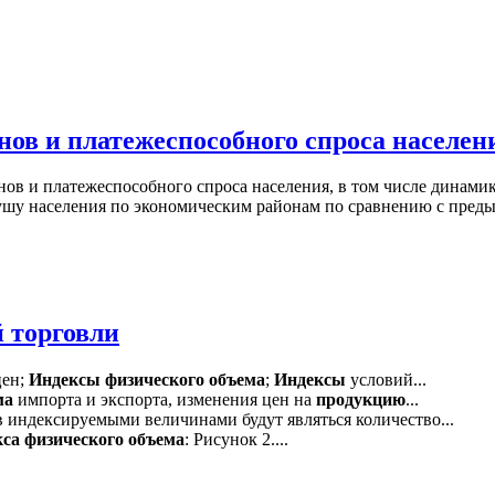
ов и платежеспособного спроса населен
нов и платежеспособного спроса населения, в том числе динами
душу населения по экономическим районам по сравнению с пред
 торговли
ен;
Индексы
физического
объема
;
Индексы
условий...
ма
импорта и экспорта, изменения цен на
продукцию
...
индексируемыми величинами будут являться количество...
кса
физического
объема
: Рисунок 2....