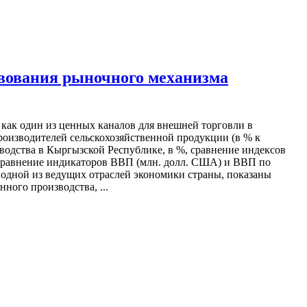
вования рыночного механизма
н как один из ценных каналов для внешней торговли в
роизводителей сельскохозяйственной продукции (в % к
одства в Кыргызской Республике, в %, сравнение индексов
, сравнение индикаторов ВВП (млн. долл. США) и ВВП по
к одной из ведущих отраслей экономики страны, показаны
ного производства, ...