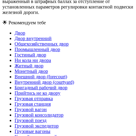
выраженный в штрафных баллах за отступление от
установленных параметров регулировки контактной подвески
железной дороги.
🌟
Рекомендуем тебе
Двор
Двор внутренний
Общехозяйственных двор
Промышленный двор
Гостиный двор
Ни кола ни двора
Житный двор
Монетный двор
Внешний двор (forecourt)
Внутренний двор (courtyard)
Бригадный рабочий двор
Прийтись не ко двору
Грузовая отправка
Грузовая станция
Грузовой вагон
Грузовой консолидатор
Грузовой поезд
Грузовой экспедитор
Грузовые вагоны