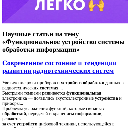
Научные статьи
на тему
«Функциональное устройство системы
обработки информации»
Современное состояние и тенденции
развития радиотехнических систем
Увеличение роли приборов и
устройств
обработки
данных в
радиотехнических
системах
....
Быстрыми темпами развивается
функциональная
электроника — появились акустоэлектронные
устройства
и
приборы...
Проблемы усложнения функций, которые связаны с
обработкой
, передачей и хранением
информации
,
решаются...
за счет
устройств
цифровой техники, использующейся в