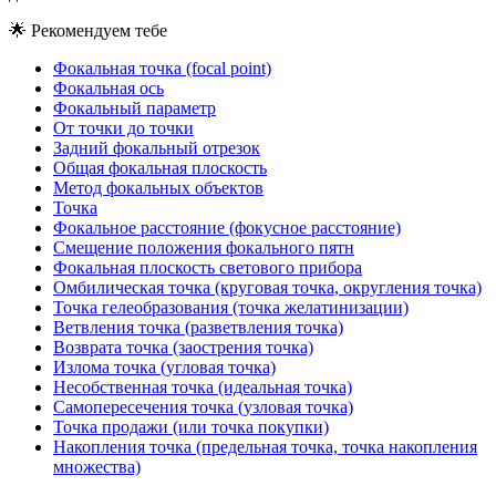
🌟
Рекомендуем тебе
Фокальная точка (focal point)
Фокальная ось
Фокальный параметр
От точки до точки
Задний фокальный отрезок
Общая фокальная плоскость
Метод фокальных объектов
Точка
Фокальное расстояние (фокусное расстояние)
Смещение положения фокального пятн
Фокальная плоскость светового прибора
Омбилическая точка (круговая точка, округления точка)
Точка гелеобразования (точка желатинизации)
Ветвления точка (разветвления точка)
Возврата точка (заострения точка)
Излома точка (угловая точка)
Несобственная точка (идеальная точка)
Самопересечения точка (узловая точка)
Точка продажи (или точка покупки)
Накопления точка (предельная точка, точка накопления
множества)