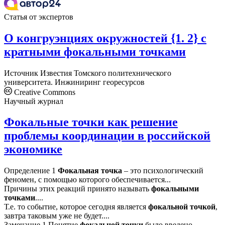
Статья от экспертов
О конгруэнциях окружностей {1. 2} с
кратными фокальными точками
Источник
Известия Томского политехнического
университета. Инжиниринг георесурсов
Creative Commons
Научный журнал
Фокальные точки как решение
проблемы координации в российской
экономике
Определение 1
Фокальная
точка
– это психологический
феномен, с помощью которого обеспечивается...
Причины этих реакций принято называть
фокальными
точками
....
Т.е. то событие, которое сегодня является
фокальной
точкой
,
завтра таковым уже не будет....
Замечание 1 Понятие
фокальной
точки
было введено