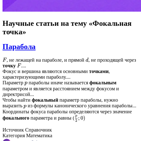
Научные статьи
на тему «Фокальная
точка»
Парабола
, не лежащей на параболе, и прямой
, не проходящей через
F
d
точку
....
F
Фокус и вершина являются основными
точками
,
характеризующими параболу....
Параметр
параболы иначе называется
фокальным
p
параметром и является расстоянием между фокусом и
директрисой...
Чтобы найти
фокальный
параметр параболы, нужно
выразить
из формулы канонического уравнения параболы...
p
Координаты фокуса параболы определяются через значение
p
2
;
0
)
фокального
параметра и равны (
Источник
Справочник
Категория
Математика