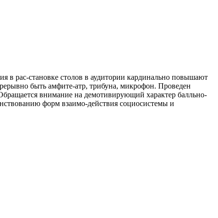
ния в рас-становке столов в аудитории кардинально повышают
прерывно быть амфите-атр, трибуна, микрофон. Проведен
 Обращается внимание на демотивирующий характер балльно-
енствованию форм взаимо-действия социосистемы и