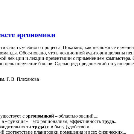
ексте эргономики
ктив-ность учебного процесса. Показано, как несложные измене
 команды. Обос-новано, что в лекционной аудитории должны не
кой лек-ции и лекции-презентации с применением компьютера.
ю цель получение баллов. Сделан ряд предложений по усоверш
м. Г. В. Плеханова
существует с
эргономикой
– областью знаний,...
, а «функция» – это рационализм, эффективность
труда
...
изводительности
труда
) и в быту (удобство и...
ий соответствие планировки помещения и всех физических...