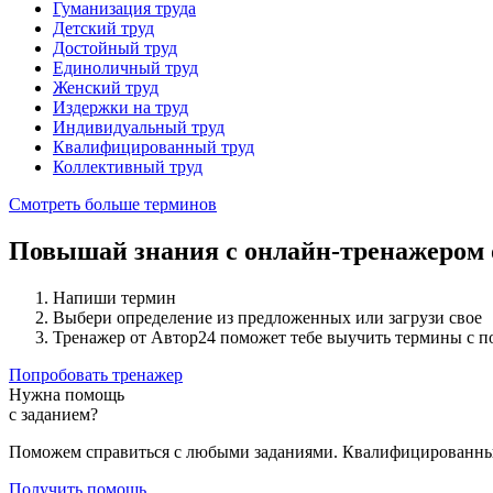
Гуманизация труда
Детский труд
Достойный труд
Единоличный труд
Женский труд
Издержки на труд
Индивидуальный труд
Квалифицированный труд
Коллективный труд
Смотреть больше терминов
Повышай знания с онлайн-тренажером
Напиши термин
Выбери определение из предложенных или загрузи свое
Тренажер от Автор24 поможет тебе выучить термины с 
Попробовать тренажер
Нужна помощь
с заданием?
Поможем справиться с любыми заданиями. Квалифицированны
Получить помощь