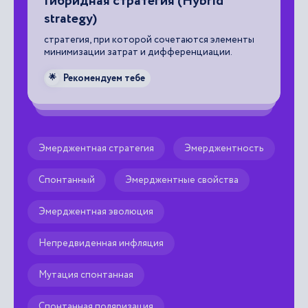
Гибридная стратегия (Hybrid
Д
strategy)
сх
пр
стратегия, при которой сочетаются элементы
за
минимизации затрат и дифференциации.

Рекомендуем тебе
🌟
Эмерджентная стратегия
Эмерджентность
Спонтанный
Эмерджентные свойства
Эмерджентная эволюция
Непредвиденная инфляция
Мутация спонтанная
Спонтанная поляризация