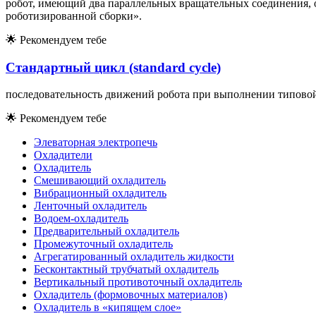
робот, имеющий два параллельных вращательных соединения, 
роботизированной сборки».
🌟
Рекомендуем тебе
Стандартный цикл (standard cycle)
последовательность движений робота при выполнении типовой
🌟
Рекомендуем тебе
Элеваторная электропечь
Охладители
Охладитель
Смешивающий охладитель
Вибрационный охладитель
Ленточный охладитель
Водоем-охладитель
Предварительный охладитель
Промежуточный охладитель
Агрегатированный охладитель жидкости
Бесконтактный трубчатый охладитель
Вертикальный противоточный охладитель
Охладитель (формовочных материалов)
Охладитель в «кипящем слое»