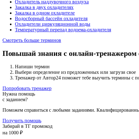
Охладитель наддувочного воздуха
Закалка в двух охладителях
Закалка в одном охладителе
Водосборный бассейн охладителя
Охладители циркуляционной воды
Температурный перепад водоема-охладителя
Смотреть больше терминов
Повышай знания с онлайн-тренажером
Напиши термин
Выбери определение из предложенных или загрузи свое
Тренажер от Автор24 поможет тебе выучить термины с 
Попробовать тренажер
Нужна помощь
с заданием?
Поможем справиться с любыми заданиями. Квалифицированны
Получить помощь
Забирай в ТГ промокод
на 1000 ₽