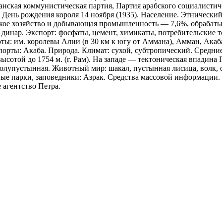
анская коммунистическая партия, Партия арабского социалистич
День рождения короля 14 ноября (1935). Население. Этнический
льское хозяйство и добывающая промышленность — 7,6%, обраба
 динар. Экспорт: фосфаты, цемент, химикаты, потребительские 
ы: им. королевы Алии (в 30 км к югу от Аммана), Амман, Акаба.
 порты: Акаба. Природа. Климат: сухой, субтропический. Средни
высотой до 1754 м. (г. Рам). На западе — тектоническая впадина
олупустынная. Животный мир: шакал, пустынная лисица, волк, с
ые парки, заповедники: Азрак. Средства массовой информации. 
агентство Петра.