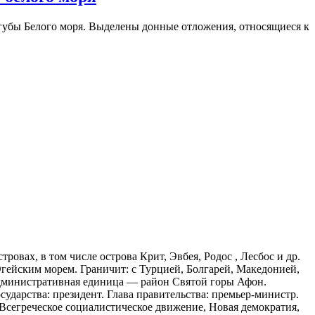
губы Белого моря. Выделены донные отложения, относящиеся к
овах, в том числе острова Крит, Эвбея, Родос , Лесбос и др.
гейским морем. Граничит: с Турцией, Болгарей, Македонией,
 административная единица — район Святой горы Афон.
ударства: президент. Глава правительства: премьер-министр.
 Всегреческое социалистическое движение, Новая демократия,