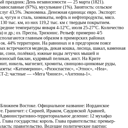
й праздник: День независимости — 25 марта (1821).
авославные (97%), мусульмане (1%). Занятость: сельское
луг 43,5%. Экономика. Денежная единица: евро. Экспорт:
, чугун и сталь, химикаты, нефть и нефтепродукты, мясо.
130 тыс. км, из них 119,2 тыс. км с твердым покрытием.
редние температуры января 4-12°С, июля 25-27°С. Количество
) и др.; оз. Преспа, Трихонис. Рельеф: примерно 4/5
асполагаются главным образом в приморских районах
) ок. 44% территории. На равнинах и в предгорном поясе
 встречаются медведь, дикая кошка, лисица, шакал, каменная
ыши, сони, полёвки), южные виды летучих мышей и
ноносый баклан, кудрявый пеликан, аист. На Крите
нит, никель, магнезит, хромиты, свинцово-цинковые руды,
азеты: «Катимерини», «Ризоспастис», «Этнос», «Неа».
Т-2; частные — «Мега Чэннел», «Антенна-1».
а Ближнем Востоке. Официальное название: Иорданское
. Граничит: с Сирией, Ираком, Саудовской Аравией,
. Административно-территориальное деление: 12 мухафаз
лава государства: король. Глава правительства: премьер-
власть: правительство. Ведущие политические партии: