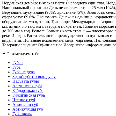
Иорданская демократическая партия народного единства, Иорд
Национальный праздник: День независимости — 25 мая (1946), 
Верующие: мусульмане (95%), христиане (5%). Занятость: се
сфера услуг 69,6%. Экономика. Денежная единица: иорданский
оборудование, мясо, зерно. Транспорт. Международные аэропорт
км, из них 5,5 тыс. км с твердым покрытием. Главные морские
до 700 мм в год. Рельеф: Большая часть страны — плоскогорье 
реки Иордан. Растительность: преимущественно пустынная и п
виды птиц. Полезные ископаемые: медь, марганец. Национальн
Телерадиовещание: Официальное Иорданское информационное 
🌟
Рекомендуем тебе
Губен
Губа
Губа не дура
За(по)губить свою душу
Надувать губы
Авачинская губа
Байдарацкая губа
Гижигинская губа
Чтение с губ
Аномалии губ
Артикуляция губ
Губа заячья