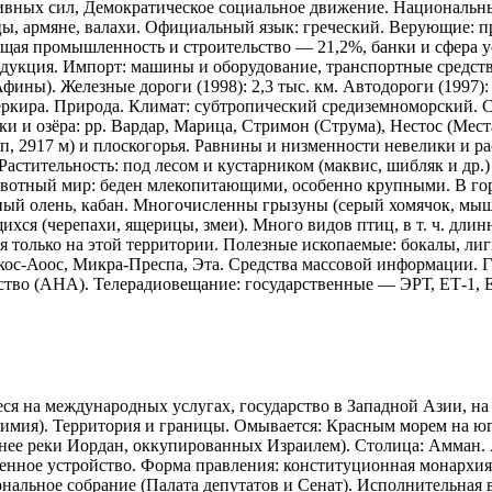
ивных сил, Демократическое социальное движение. Национальны
цы, армяне, валахи. Официальный язык: греческий. Верующие: пр
ая промышленность и строительство — 21,2%, банки и сфера ус
родукция. Импорт: машины и оборудование, транспортные средства
ины). Железные дороги (1998): 2,3 тыс. км. Автодороги (1997): 
ркира. Природа. Климат: субтропический средиземноморский. С
ки и озёра: рр. Вардар, Марица, Стримон (Струма), Нестос (Места
, 2917 м) и плоскогорья. Равнины и низменности невелики и р
 Растительность: под лесом и кустарником (маквис, шибляк и др.
отный мир: беден млекопитающими, особенно крупными. В горах
родный олень, кабан. Многочисленны грызуны (серый хомячок, м
ся (черепахи, ящерицы, змеи). Много видов птиц, в т. ч. длин
я только на этой территории. Полезные ископаемые: бокалы, лиг
кос-Аоос, Микра-Преспа, Эта. Средства массовой информации. Г
во (AHA). Телерадиовещание: государственные — ЭРТ, ЕТ-1, Е
еся на международных услугах, государство в Западной Азии, н
мия). Территория и границы. Омывается: Красным морем на юге
паднее реки Иордан, оккупированных Израилем). Столица: Амман
енное устройство. Форма правления: конституционная монархия. Г
ональное собрание (Палата депутатов и Сенат). Исполнительная 