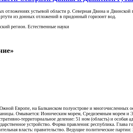
ых отложениях устьевой области р. Северная Двина и Двинской 
 ртути из донных отложений в придонный горизонт вод.
ский регион. Естественные науки
ние»
Южной Европе, на Балканском полуострове и многочисленных остр
границы. Омывается: Ионическим морем, Средиземным морем и Э
тративно-территориальное деление: 51 ном (область) и особая
арственное устройство. Форма правления: республика. Глава гос
нительная власть: правительство. Ведущие политические партии: