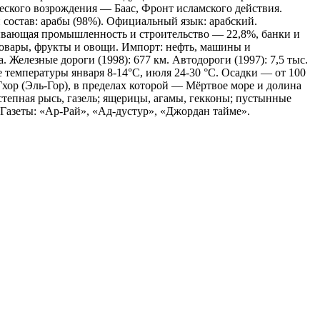
еского возрождения — Баас, Фронт исламского действия.
 состав: арабы (98%). Официальный язык: арабский.
тывающая промышленность и строительство — 22,8%, банки и
товары, фрукты и овощи. Импорт: нефть, машины и
 Железные дороги (1998): 677 км. Автодороги (1997): 7,5 тыс.
е температуры января 8-14°С, июля 24-30 °С. Осадки — от 100
 Гхор (Эль-Гор), в пределах которой — Мёртвое море и долина
тепная рысь, газель; ящерицы, агамы, гекконы; пустынные
Газеты: «Ар-Рай», «Ад-дустур», «Джордан тайме».