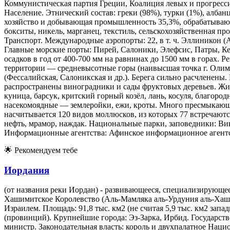
Коммунистическая партия Греции, Коалиция левых и прогресс
Население. Этнический состав: греки (98%), турки (1%), албан
хозяйство и добывающая промышленность 35,3%, обрабатывающ
бокситы, никель, марганец, текстиль, сельскохозяйственная п
Транспорт. Международные аэропорты: 22, в т. ч. Эллиникон (Аф
Главные морские порты: Пирей, Салоники, Элефсис, Патры, Ке
осадков в год от 400-700 мм на равнинах до 1500 мм в горах. Ре
территории — средневысотные горы (наивысшая точка г. Олимп
(Фессалийская, Салоникская и др.). Берега сильно расчленены.
распространены виноградники и сады фруктовых деревьев. Жив
куница, барсук, критский горный козёл, лань, косуля, благо
насекомоядные — землеройки, ежи, кроты. Много пресмыкающих
насчитывается 120 видов моллюсков, из которых 77 встречаютс
нефть, мрамор, наждак. Национальные парки, заповедники: Ви
Информационные агентства: Афинское информационное агентст
🌟
Рекомендуем тебе
Иордания
(от названия реки Иордан) - развивающееся, специализирующе
Хашимитское Королевство (Аль-Мамляка аль-Урдуния аль-Хаши
Израилем. Площадь: 91,8 тыс. км2 (не считая 5,9 тыс. км2 за
(провинций). Крупнейшие города: Эз-Зарка, Ирбид. Государств
министр. Законодательная власть: король и двухпалатное Наци