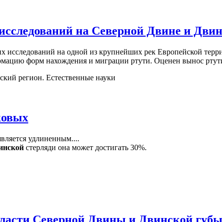
сследований на Северной Двине и Двинс
х исследований на одной из крупнейших рек Европейской терр
мацию форм нахождения и миграции ртути. Оценен вынос ртути
ский регион. Естественные науки
ковых
вляется удлиненным....
инской
стерляди она может достигать 30%.
бласти Северной Двины и Двинской губы