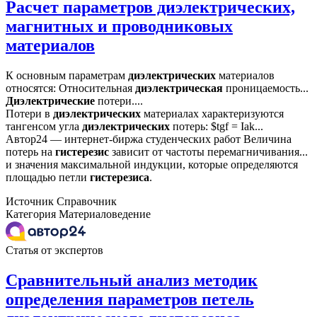
Расчет параметров диэлектрических,
магнитных и проводниковых
материалов
К основным параметрам
диэлектрических
материалов
относятся: Относительная
диэлектрическая
проницаемость...
Диэлектрические
потери....
Потери в
диэлектрических
материалах характеризуются
тангенсом угла
диэлектрических
потерь: $tgf = Iak...
Автор24 — интернет-биржа студенческих работ Величина
потерь на
гистерезис
зависит от частоты перемагничивания...
и значения максимальной индукции, которые определяются
площадью петли
гистерезиса
.
Источник
Справочник
Категория
Материаловедение
Статья от экспертов
Сравнительный анализ методик
определения параметров петель