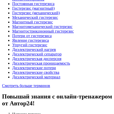
Постоянная гистерезиса
Гистерезис (магнитный)
Гистерезис (механический)
Механический гистерезис
Магнитный гистерезис
Магнитомеханический гистерезис
Магнитострикционный гистерезис
Потери от гистерезиса
Явление гистерезиса
Упругий гистерезис
Диэлектрический нагрев
Диэлектрический сепаратор
Диэлектрическая дисперсия
Диэлектрическая проницаемость
Диэлектрические потери
Диэлектрические свойства
Диэлектрический материал
Смотреть больше терминов
Повышай знания с онлайн-тренажером
от Автор24!