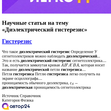
Научные статьи
на тему
«Диэлектрический гистерезис»
Гистерезис
Что такое
диэлектрический
гистерезис
Определение У
сегнетоэлектриков можно наблюдать
диэлектрический
...
Это и есть
диэлектрический
гистерезис
сегнетоэлектрика....
Так, получается замкнутая кривая
, которая носит
A
B
′
A
′
B
A
название
диэлектрической
петли
гистерезиса
....
Петля
гистерезиса
Петлю
гистерезиса
легко получить на
экране осциллографа....
проницаемость обычного диэлектрика,
--
ε
S
диэлектрическая
проницаемость сегнетоэлектрика
Источник
Справочник
Категория
Физика