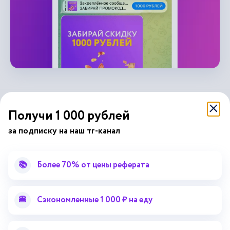
справочник
Получи 1 000 рублей
автор24
от
за подписку на наш тг-канал
Подписывайся на наши соц. сети
📚
Более 70% от цены реферата
Научные статьи
Отзывы об Автор24
Лекторий
Последние статьи
🍔
Сэкономленные 1 000 ₽ на еду
Методические указания
Помощь эксперта