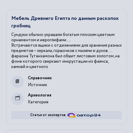
Мебель Древнего Египта по данным раскопок
гробниц
Сундуки обычно украшали богатым плоским
цветным
орнаментом и иероглифами....
Встречаются ящики с отделениями для хранения разных
предметов –
зеркала
, горшочков с мазями и духов....
фараона Тутанхамона был обшит листовым золотом, на
фоне которого сверкают инкрустации из фаянса,
камней и
цветного
Справочник
Источник
Археология
Категория
Статья от экспертов