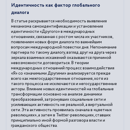
Идентичность как фактор глобального
диалога
В статье раскрывается необходимость выявления
механизма самоидентификации и установления
идентичности «Другого» в международных
отношениях, связанная с ростом числа их участников,
появлением новых форм диалога по важнейшим
вопросам международной повестки дня. Непонимание
партнера по такому диалогу, взгляд друг на друга через
зеркала взаимных искажений оказываются причиной
невозможности договориться. В теории
международных отношений процесс взаимодействия
«Я» со «значимыми Другими» анализируется прежде
всего как межгосударственные отношения, хотя из
такого процесса не исключаются и негосударственные
акторы. Влияние новых идентичностей на глобальные
трансформации основано на анализе динамики
преобразований, затронувших социальные сети и
усиливающих активность не реальной, а виртуальной
сети. Эта активность проявилась сначала в «цветных
революциях», а затем в Twitter-революциях, ставших
принципиально иной формой разговора власти и
гражданского общества.