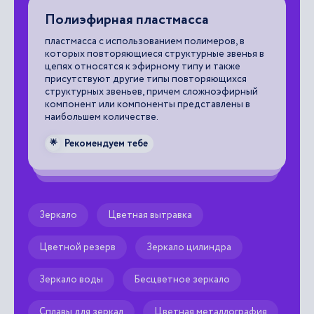
Полиэфирная пластмасса
З
пластмасса с использованием полимеров, в
из
которых повторяющиеся структурные звенья в
ко
цепях относятся к эфирному типу и также
от
присутствуют другие типы повторяющихся
ла
структурных звеньев, причем сложноэфирный
вы
компонент или компоненты представлены в
наибольшем количестве.

Рекомендуем тебе
🌟
Зеркало
Цветная вытравка
Цветной резерв
Зеркало цилиндра
Зеркало воды
Бесцветное зеркало
Сплавы для зеркал
Цветная металлография