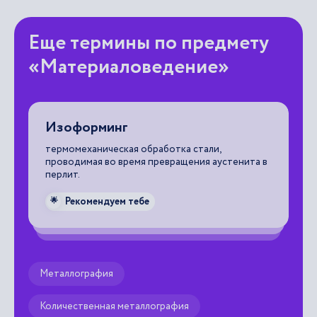
Еще термины по предмету
«Материаловедение»
Изоформинг
В
с
термомеханическая обработка стали,
с
в.
проводимая во время превращения аустенита в
перлит.
ин
со
Рекомендуем тебе
🌟
ус
вы
ра
за
вы
Металлография
ск
ра
Количественная металлография
