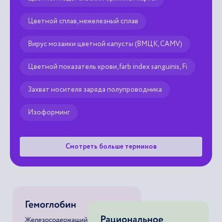
Цветной сплав, нежелезный сплав
Вирус мозаики цветной капусты (ВМЦК, CAMV)
Цветной показатель крови, farb index sanguinis, Fi
Захват носителя заряда полупроводника
Изоформинг
Смотреть больше терминов