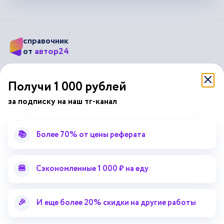
справочник
автор24
от
Подписывайся на наши соц. сети
Получи 1 000 рублей
за подписку на наш тг-канал
Научные статьи
Отзывы об Автор24
Лекторий
Последние статьи
📚
Более 70% от цены реферата
Методические указания
Помощь эксперта
Справочник терминов
Справочник рефератов
🍔
Сэкономленные 1 000 ₽ на еду
Статьи от экспертов
Поиск репетитора
Для правообладателей
🎉
И еще более 20% скидки на другие работы
Работа для преподавателей
Работа для репетиторов