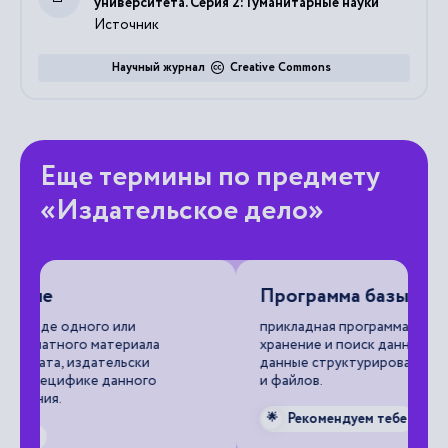
университета. Серия 2: Гуманитарные науки
Источник
Научный журнал
Creative Commons
Еще термины по предмету
«Издательское дело»
Программа базы данных
А
прикладная программа, которая осуществляет
бу
хранение и поиск данных и управляет ими;
данные структурированы в виде полей, записей

и файлов.
Рекомендуем тебе
🌟