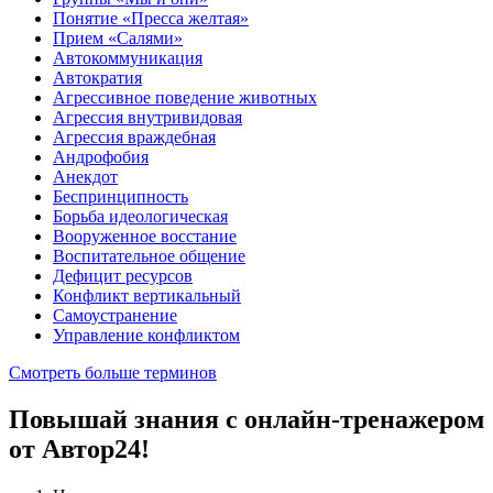
Понятие «Пресса желтая»
Прием «Салями»
Автокоммуникация
Автократия
Агрессивное поведение животных
Агрессия внутривидовая
Агрессия враждебная
Андрофобия
Анекдот
Беспринципность
Борьба идеологическая
Вооруженное восстание
Воспитательное общение
Дефицит ресурсов
Конфликт вертикальный
Самоустранение
Управление конфликтом
Смотреть больше терминов
Повышай знания с онлайн-тренажером
от Автор24!