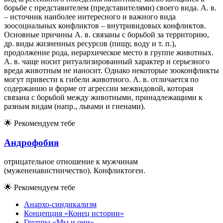
борьбе с представителем (представителями) своего вида. А. в.
– источник наиболее интересного и важного вида
зоосоциальных конфликтов – внутривидовых конфликтов.
Основные причины А. в. связаны с борьбой за территорию,
др. виды жизненных ресурсов (пищу, воду и т. п.),
продолжение рода, иерархическое место в группе животных.
А. в. чаще носит ритуализированный характер и серьезного
вреда животным не наносит. Однако некоторые зооконфликты
могут привести к гибели животного. А. в. отличается по
содержанию и форме от агрессии межвидовой, которая
связана с борьбой между животными, принадлежащими к
разным видам (напр., львами и гиенами).
🌟
Рекомендуем тебе
Андрофобия
отрицательное отношение к мужчинам
(мужененавистничество). Конфликтоген.
🌟
Рекомендуем тебе
Анархо-синдикализм
Концепция «Конец истории»
Группы «Мы и они»