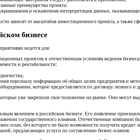
азанные преимущества проекта;
крашивания и искаженная интерпретация данных, оказывающих 
ости зависят от масштабов инвестиционного проекта, а также сф
йском бизнесе
риятиями ведется для:
иционных проектов к отечественным условиям ведения бизнеса
аемости и рентабельности;
дничества;
ения персоналу информации об общих целях предприятия и мето
борудовании, которое предоставляется по договору лизинга и д
оторые уже закрепили свое положение на рынке. Они могут вы
овым явлением в российском бизнесе. Его появление произошло
снижении государственного влияния. Отечественные компании 
нес-план, без которого не было возможности получить кредит з
аний, предлагающих услуги по составлению бизнес-планов.