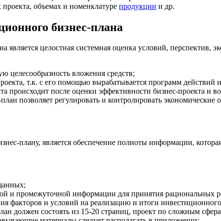
 проекта, объемах и номенклатуре
продукции
и др.
ционного бизнес-плана
 является целостная системная оценка условий, перспектив, эк
ую целесообразность вложения средств;
оекта, т.к. с его помощью вырабатывается программ действий и
кта происходит после оценки эффективности бизнес-проекта и во
-план позволяет регулировать и контролировать экономические 
ес-плану, является обеспечение полноты информации, которая 
данных;
й и промежуточной информации для принятия рациональных реш
я факторов и условий на реализацию и итоги инвестиционного
ан должен состоять из 15-20 страниц, проект по сложным сфера
новывающие материалы следует располагать в приложении;