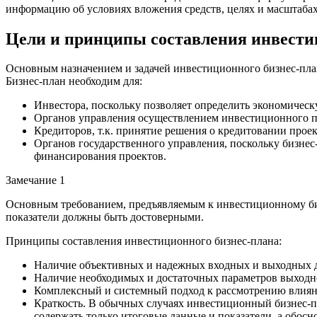
информацию об условиях вложения средств, целях и масштабах
Цели и принципы составления инвести
Основным назначением и задачей инвестиционного бизнес-плана
Бизнес-план необходим для:
Инвестора, поскольку позволяет определить экономическ
Органов управления осуществлением инвестиционного пр
Кредиторов, т.к. принятие решения о кредитовании прое
Органов государственного управления, поскольку бизнес
финансирования проектов.
Замечание 1
Основным требованием, предъявляемым к инвестиционному бизн
показатели должны быть достоверными.
Принципы составления инвестиционного бизнес-плана:
Наличие объективных и надежных входных и выходных 
Наличие необходимых и достаточных параметров выходно
Комплексный и системный подход к рассмотрению влияни
Краткость. В обычных случаях инвестиционный бизнес-пл
содержать только итоговые данные и показатели, а обос