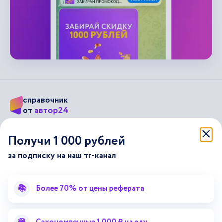
справочник
автор24
от
Подписывайся на наши соц. сети
Получи 1 000 рублей
за подписку на наш тг-канал
Научные статьи
Отзывы об Автор24
Лекторий
Последние статьи
📚
Более 70% от цены реферата
Методические указания
Помощь эксперта
Справочник терминов
Справочник рефератов