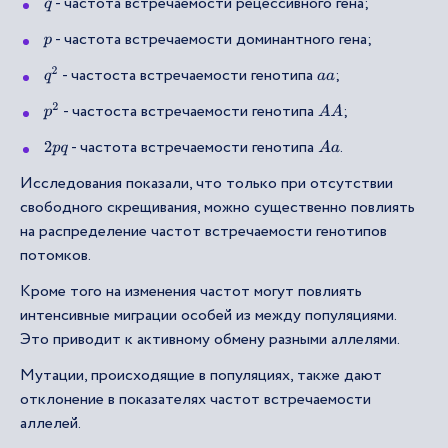
- частота встречаемости рецессивного гена;
q
- частота встречаемости доминантного гена;
p
- частоста встречаемости генотипа
;
q
2
a
a
- частоста встречаемости генотипа
;
p
2
A
A
- частота встречаемости генотипа
.
2
p
q
A
a
Исследования показали, что только при отсутствии
свободного скрещивания, можно существенно повлиять
на распределение частот встречаемости генотипов
потомков.
Кроме того на изменения частот могут повлиять
интенсивные миграции особей из между популяциями.
Это приводит к активному обмену разными аллелями.
Мутации, происходящие в популяциях, также дают
отклонение в показателях частот встречаемости
аллелей.