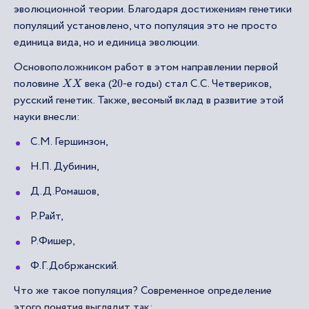
эволюционной теории. Благодаря достижениям генетики
популяций установлено, что популяция это не просто
единица вида, но и единица эволюции.
Основоположником работ в этом направлении первой
половине
века (
-е годы) стал С.С. Четвериков,
X
X
20
русский генетик. Также, весомый вклад в развитие этой
науки внесли:
С.М. Гершинзон,
Н.П. Дубинин,
Д.Д.Ромашов,
Р.Райт,
Р.Фишер,
Ф.Г.Добржанский.
Что же такое популяция? Современное определение
этого понятия выглядит так: