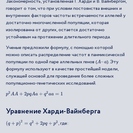
Закономерность, установленная Г. Харди и В. Вайнбергом,
говорит о том, что при условии постоянства
внешних и
внутренних
факторов частоты встречаемости аллелей у
достаточно многочисленной популяции, которая
изолированна от других, остается достаточно
устойчивым на протяжении длительного периода.
Ученые предложили формулу, с помощью которой
можно описать распределение частот в панмиксической
популяции по одной паре аллельных генов (
). Эту
A
–
a
формулу используют в качестве простейшей модели,
служащей основой для проведения более сложных
популяционно-генетических исследований.
p
2
A
A
+
2
p
q
A
a
+
q
2
a
a
=
1
Уравнение Харди-Вайнберга
(
q
+
p
)
2
=
q
2
+
2
p
q
+
p
2
, где: