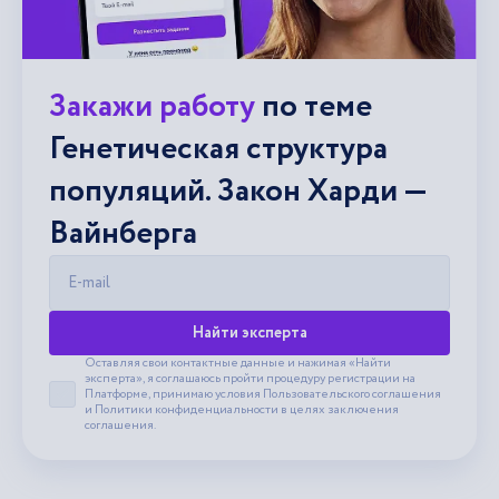
Закажи работу
по теме
Генетическая структура
популяций. Закон Харди —
Вайнберга
E-mail
Найти эксперта
Оставляя свои контактные данные и нажимая «Найти
эксперта», я соглашаюсь пройти процедуру регистрации на
Платформе, принимаю условия
Пользовательского соглашения
Принять пользовательское соглашение
и
Политики конфиденциальности
в целях заключения
соглашения.