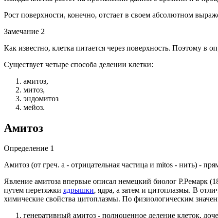
Рост поверхности, конечно, отстает в своем абсолютном выраже
Замечание 2
Как известно, клетка питается через поверхность. Поэтому в о
Существует четыре способа делении клетки:
амитоз,
митоз,
эндомитоз
мейоз.
Амитоз
Определение 1
Амитоз (от греч. а - отрицательная частица и mitos - нить) - 
Явление амитоза впервые описал немецкий биолог Р.Ремарк (1
путем перетяжки
ядрышки
, ядра, а затем и цитоплазмы. В отл
химические свойства цитоплазмы. По физиологическим значен
генеративный амитоз - полноценное деление клеток, до