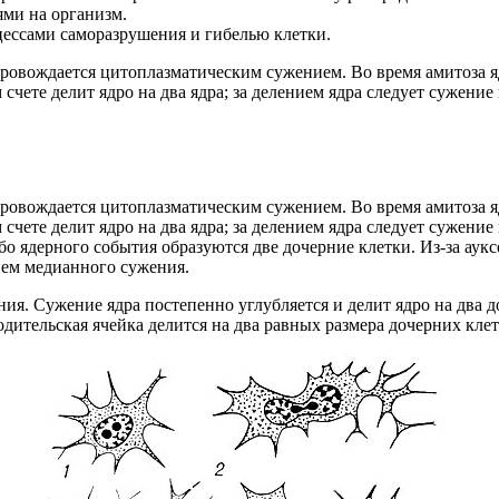
ями на организм.
оцессами саморазрушения и гибелью клетки.
овождается цитоплазматическим сужением. Во время амитоза ядр
счете делит ядро на два ядра; за делением ядра следует сужение
овождается цитоплазматическим сужением. Во время амитоза ядр
счете делит ядро на два ядра; за делением ядра следует сужение
 ядерного события образуются две дочерние клетки. Из-за ауксе
ием медианного сужения.
ия. Сужение ядра постепенно углубляется и делит ядро на два 
дительская ячейка делится на два равных размера дочерних клет