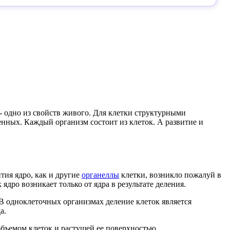
- одно из свойств живого. Для клетки структурными
нных. Каждый организм состоит из клеток. А развитие и
ития ядро, как и другие
органеллы
клетки, возникло пожалуй в
ядро возникает только от ядра в результате деления.
 В одноклеточных организмах деление клеток является
а.
объемом клеток и растущей ее поверхностью.