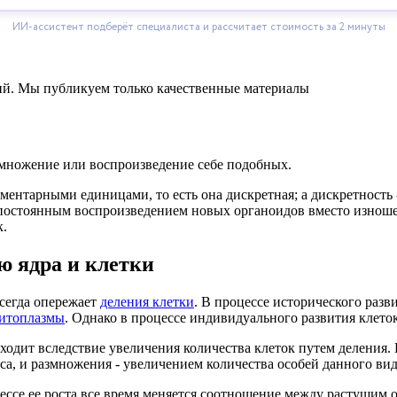
ний. Мы публикуем только качественные материалы
змножение или воспроизведение себе подобных.
ментарными единицами, то есть она дискретная; а дискретность 
 постоянным воспроизведением новых органоидов вместо изноше
к.
 ядра и клетки
всегда опережает
деления клетки
. В процессе исторического разв
итоплазмы
. Однако в процессе индивидуального развития клеток 
сходит вследствие увеличения количества клеток путем деления.
а, и размножения - увеличением количества особей данного вид
ессе ее роста все время меняется соотношение между растущим 