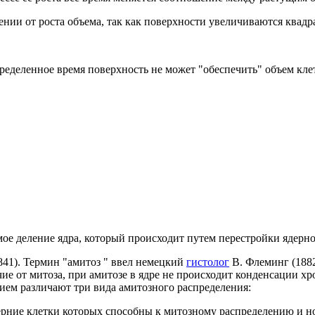
нии от роста объема, так как поверхности увеличиваются квадра
пределенное время поверхность не может "обеспечить" объем кле
прямое деление ядра, который происходит путем перестройки ядерн
841). Термин "амитоз " ввел немецкий
гистолог
В. Флеминг (1882
ичие от митоза, при амитозе в ядре не происходит конденсации х
ием различают три вида амитозного распределения:
черние клетки которых способны к митозному распределению и