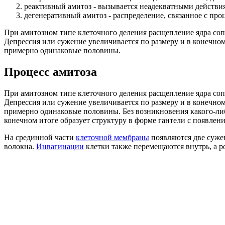
реактивный амитоз - вызывается неадекватными действи
дегенеративный амитоз - распределение, связанное с пр
При амитозном типе клеточного деления расщепление ядра сопр
Депрессия или сужение увеличивается по размеру и в конечном 
примерно одинаковые половины.
Процесс амитоза
При амитозном типе клеточного деления расщепление ядра сопр
Депрессия или сужение увеличивается по размеру и в конечном 
примерно одинаковые половины. Без возникновения какого-либо
конечном итоге образует структуру в форме гантели с появлен
На срединной части
клеточной мембраны
появляются две сужен
волокна.
Инвагинации
клетки также перемещаются внутрь, а ро