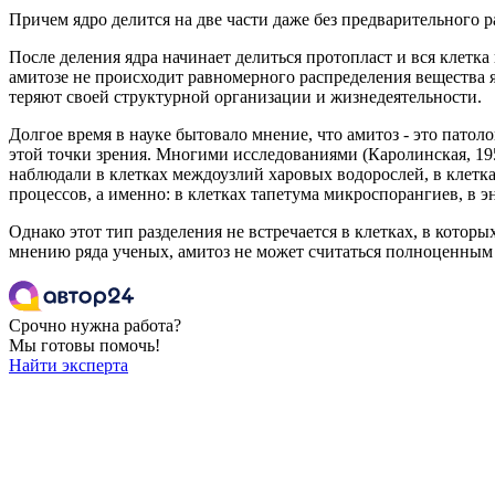
Причем ядро делится на две части даже без предварительного 
После деления ядра начинает делиться протопласт и вся клетка 
амитозе не происходит равномерного распределения вещества я
теряют своей структурной организации и жизнедеятельности.
Долгое время в науке бытовало мнение, что амитоз - это пато
этой точки зрения. Многими исследованиями (Каролинская, 1951
наблюдали в клетках междоузлий харовых водорослей, в клетка
процессов, а именно: в клетках тапетума микроспорангиев, в 
Однако этот тип разделения не встречается в клетках, в кото
мнению ряда ученых, амитоз не может считаться полноценным
Срочно нужна работа?
Мы готовы помочь!
Найти эксперта