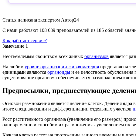
Статья написана экспертом
Автор24
С нами работают 108 689 преподавателей из 185 областей зна
Как работает сервис?
Замечание 1
Неотъемлемым свойством всех живых
организмов
является ра
На любом
уровне организации живая материя
представлена эле
единицами являются
органоиды
и ее целостность обусловлена
существование организма обеспечивается размножением клето
Предпосылки, предшествующие делению
Основой размножения является деление клеток. Деления ядра 
итоге специализации и дифференциации отдельных участков
ц
Рост растительного организма (увеличение его размеров) прои
одновременно и способом их размножения - увеличением их вес
Каждая клетка растет на протяжении данного времени и в проц