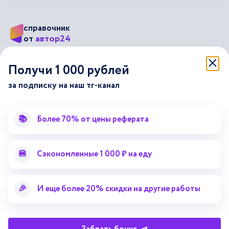
справочник
автор24
от
Подписывайся на наши соц. сети
Получи 1 000 рублей
за подписку на наш тг-канал
Научные статьи
Отзывы об Автор24
Лекторий
Последние статьи
📚
Более 70% от цены реферата
Методические указания
Помощь эксперта
Справочник терминов
Справочник рефератов
🍔
Сэкономленные 1 000 ₽ на еду
Статьи от экспертов
Поиск репетитора
Для правообладателей
🎉
И еще более 20% скидки на другие работы
Работа для преподавателей
Работа для репетиторов