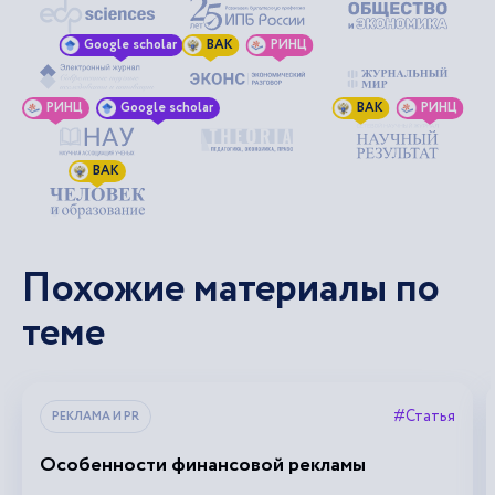
Google scholar
ВАК
РИНЦ
РИНЦ
Google scholar
ВАК
РИНЦ
ВАК
Похожие материалы по
теме
#Статья
РЕКЛАМА И PR
Особенности финансовой рекламы