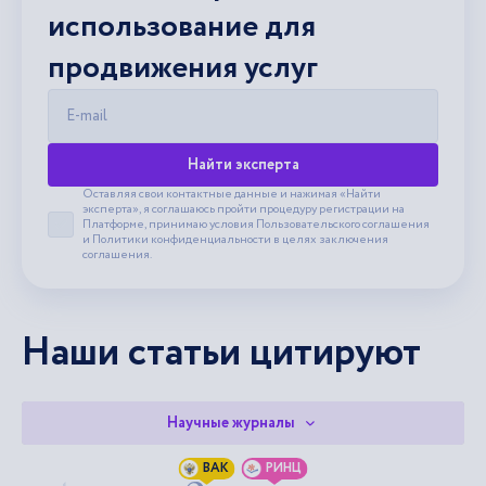
использование для
продвижения услуг
E-mail
Найти эксперта
Оставляя свои контактные данные и нажимая «Найти
эксперта», я соглашаюсь пройти процедуру регистрации на
Платформе, принимаю условия
Пользовательского соглашения
Принять пользовательское соглашение
и
Политики конфиденциальности
в целях заключения
соглашения.
Наши статьи цитируют
Научные журналы
ВАК
РИНЦ