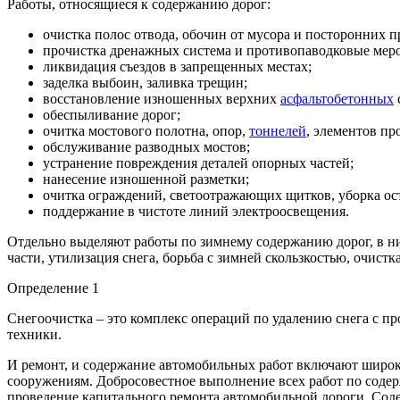
Работы, относящиеся к содержанию дорог:
очистка полос отвода, обочин от мусора и посторонних п
прочистка дренажных система и противопаводковые мер
ликвидация съездов в запрещенных местах;
заделка выбоин, заливка трещин;
восстановление изношенных верхних
асфальтобетонных
обеспыливание дорог;
очитка мостового полотна, опор,
тоннелей
, элементов пр
обслуживание разводных мостов;
устранение повреждения деталей опорных частей;
нанесение изношенной разметки;
очитка ограждений, светоотражающих щитков, уборка ос
поддержание в чистоте линий электроосвещения.
Отдельно выделяют работы по зимнему содержанию дорог, в ни
части, утилизация снега, борьба с зимней скользкостью, очистк
Определение 1
Снегоочистка – это комплекс операций по удалению снега с п
техники.
И ремонт, и содержание автомобильных работ включают широки
сооружениям. Добросовестное выполнение всех работ по содер
проведение капитального ремонта автомобильной дороги. Соде