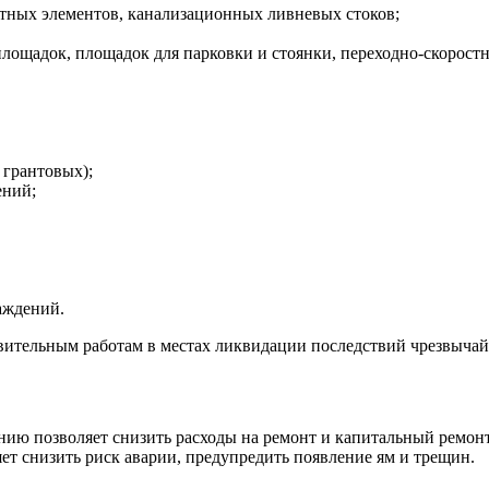
итных элементов, канализационных ливневых стоков;
лощадок, площадок для парковки и стоянки, переходно-скоростн
 грантовых);
ений;
аждений.
овительным работам в местах ликвидации последствий чрезвыча
анию позволяет снизить расходы на ремонт и капитальный ремон
ет снизить риск аварии, предупредить появление ям и трещин.