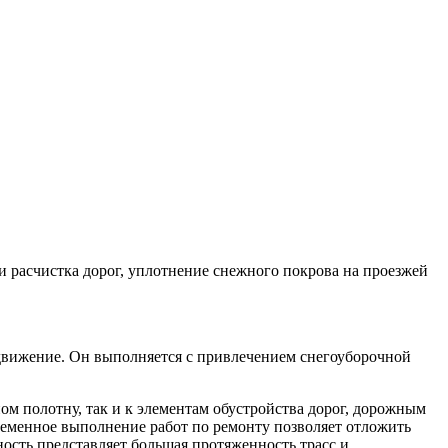
 расчистка дорог, уплотнение снежного покрова на проезжей
 движение. Он выполняется с привлечением снегоуборочной
м полотну, так и к элементам обустройства дорог, дорожным
ременное выполнение работ по ремонту позволяет отложить
ость представляет большая протяженность трасс и