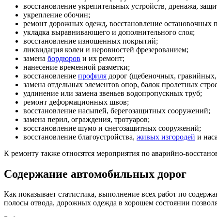
восстановление укрепительных устройств, дренажа, защ
укрепление обочин;
ремонт дорожных одежд, восстановление остановочных п
укладка выравнивающего и дополнительного слоя;
восстановление изношенных покрытий;
ликвидация колеи и неровностей фрезерованием;
замена
бордюров
и их ремонт;
нанесение временной разметки;
восстановление
профиля
дорог (щебеночных, гравийных,
замена отдельных элементов опор, балок пролетных стро
удлинение или замена звеньев водопропускных труб;
ремонт деформационных швов;
восстановление насыпей, берегозащитных сооружений;
замена перил, ограждения, тротуаров;
восстановление шумо и снегозащитных сооружений;
восстановление благоустройства,
живых изгородей
и нас
К ремонту также относятся мероприятия по аварийно-восстан
Содержание автомобильных дорог
Как показывает статистика, выполнение всех работ по содерж
полосы отвода, дорожных одежда в хорошем состоянии позволя