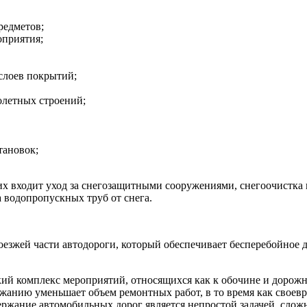
редметов;
оприятия;
слоев покрытий;
олетных строений;
тановок;
х входит уход за снегозащитными сооружениями, снегоочистка и
а водопропускных труб от снега.
роезжей части автодороги, который обеспечивает бесперебойное
й комплекс мероприятий, относящихся как к обочине и дорожно
жанию уменьшает объем ремонтных работ, в то время как своев
ржание автомобильных дорог является непростой задачей, сложн