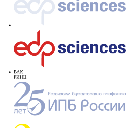
ВАК
РИНЦ